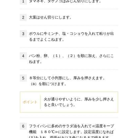
タマネギ、タケノコはみじん切りにします。
大葉はせん切りにします。
ボウルに牛ミンチ、塩・コショウを入れて粘りが出
るまでよくこねます。
パン粉、卵、（１）、（２）を順に加え、さらにこ
ねます。
８等分にして小判形にし、厚みを押さえます。
（a）を順につけます。
火が通りやすいように、厚みを少し押さえ
ポイント
ると良いでしょう。
フライパンに多めのサラダ油を入れて≪温度キープ
機能 １８０℃≫に設定します。設定温度になれば
(５)を入れ、両面がキツネ色になるまで焼きます。