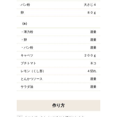
パン粉
大さじ４
卵
８０ｇ
（a）
・薄力粉
適量
・卵
適量
・パン粉
適量
キャベツ
２００ｇ
プチトマト
８コ
レモン（くし形）
４切れ
とんかつソース
適量
サラダ油
適量
作り方