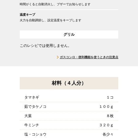
時間がくると自動消火し、ブザーでお知らせします
温度キープ
火力を自動調節し、設定温度をキープします
グリル
このレシピでは使用しません。
ガスコンロ・便利機能を使うときの注意点
材料（４人分）
タマネギ
１コ
茹でタケノコ
１００ｇ
大葉
８枚
牛ミンチ
３２０ｇ
塩・コショウ
各少々