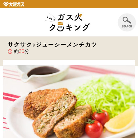
サクサク♪ジューシーメンチカツ
約
30
分