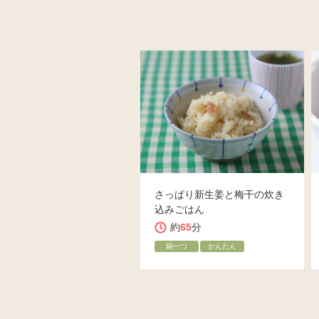
さっぱり新生姜と梅干の炊き
込みごはん
約
65
分
鍋一つ
かんたん