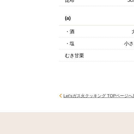
(a)
・酒
・塩
小さ
むき甘栗
Let'sガス火クッキング TOPページ