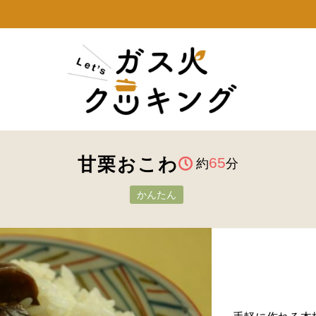
甘栗おこわ
65
約
分
かんたん