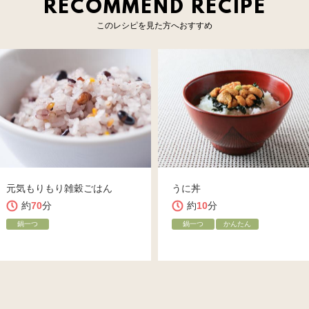
RECOMMEND RECIPE
このレシピを見た方へおすすめ
元気もりもり雑穀ごはん
うに丼
約
70
分
約
10
分
鍋一つ
鍋一つ
かんたん