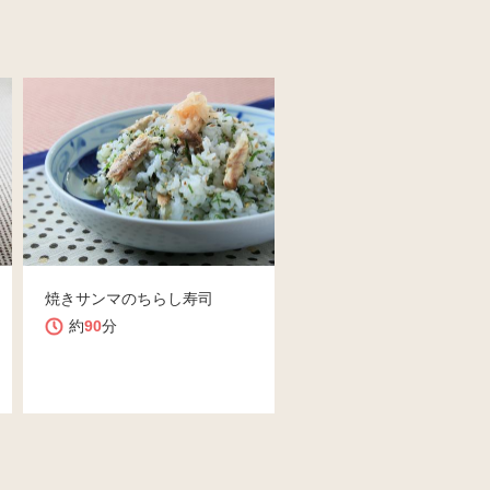
焼きサンマのちらし寿司
約
90
分