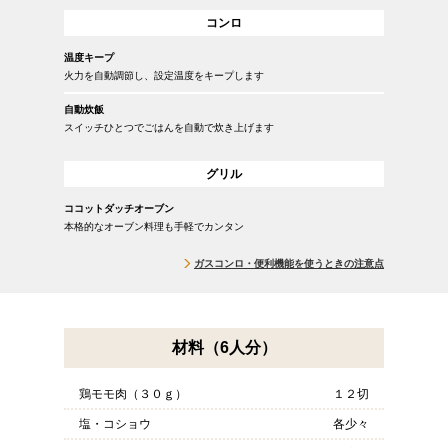
コンロ
温度キープ
火力を自動調節し、設定温度をキープします
自動炊飯
スイッチひとつでごはんを自動で炊き上げます
グリル
ココットダッチオーブン
本格的なオーブン料理も手軽でカンタン
ガスコンロ・便利機能を使うときの注意点
材料（6人分）
鶏モモ肉（３０ｇ）
１２切
塩・コショウ
各少々