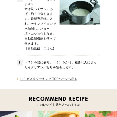
ます＞
米は洗ってザルにあ
げ、約３０分おきま
す。炊飯専用鍋に入
れ、チキンブイヨンで
水加減し、バター、
塩・コショウを加え、
自動炊飯機能を使って
炊きます。
【自動炊飯 ごはん】
（７）を器に盛り、（６）をかけ、粗みじんに切っ
たイタリアンパセリを散らします。
Let'sガス火クッキング TOPページへ戻る
RECOMMEND RECIPE
このレシピを見た方へおすすめ