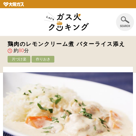
鶏肉のレモンクリーム煮 バターライス添え
約
80
分
片づけ楽
作りおき