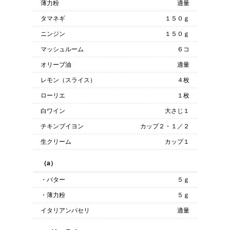
薄力粉
適量
タマネギ
１５０ｇ
ニンジン
１５０ｇ
マッシュルーム
６コ
オリーブ油
適量
レモン（スライス）
４枚
ローリエ
１枚
白ワイン
大さじ１
チキンブイヨン
カップ２・１／２
生クリーム
カップ１
（a）
・バター
５ｇ
・薄力粉
５ｇ
イタリアンパセリ
適量