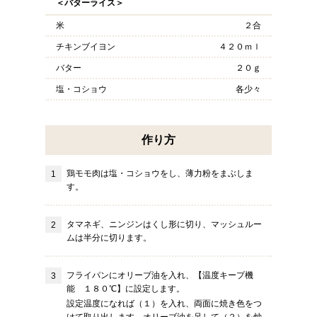
＜バターライス＞
米
２合
チキンブイヨン
４２０ｍｌ
バター
２０ｇ
塩・コショウ
各少々
作り方
鶏モモ肉は塩・コショウをし、薄力粉をまぶしま
す。
タマネギ、ニンジンはくし形に切り、マッシュルー
ムは半分に切ります。
フライパンにオリーブ油を入れ、【温度キープ機
能 １８０℃】に設定します。
設定温度になれば（１）を入れ、両面に焼き色をつ