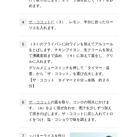
けて取り出します。オリーブ油を足して（２）を炒
めます。
ザ・ココット
に（３）、レモン、半分に折ったロー
リエを入れます。
（３）のフライパンに白ワインを加えてアルコール
をとばします。チキンブイヨン、生クリームを加え
て沸騰直前まで温め、（４）に加えて蓋をし、グリ
ルに入れます。
グリルメニュースイッチを押して「タイマー・温
度」から「ザ・ココット」を選び点火します。
【ザ・ココット タイマー２０分→余熱 約２０
分】
ザ・ココット
の蓋を取り、コンロの弱火にかけま
す。（a）をよく混ぜ合わせ、煮汁を少しずつ加え
て溶きのばします。ザ・ココットに戻し入れてトロ
ミをつけ、塩・コショウで味を調えます。
＜バターライスを作り