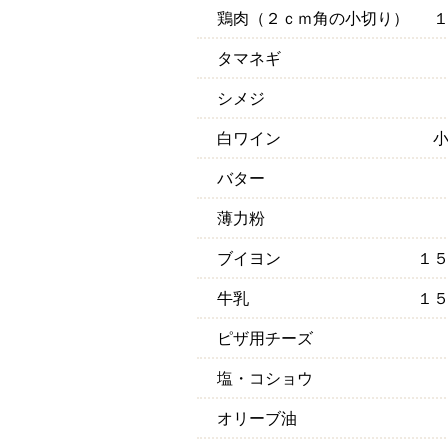
鶏肉（２ｃｍ角の小切り）
タマネギ
シメジ
白ワイン
バター
薄力粉
ブイヨン
１
牛乳
１
ピザ用チーズ
塩・コショウ
オリーブ油