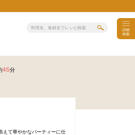
詳細
検索
45
約
分
添えて華やかなパーティーに仕