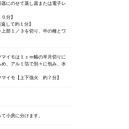
容器にのせて蒸し器または電子レ
１０分】
裏返して約１分】
ャ上部１／３を切り、中の種とワ
ツマイモは１ｃｍ幅の半月切りに
らめ、アルミ箔で別々に包み、水
ツマイモ【上下強火 約７分】
って小房に分けます。