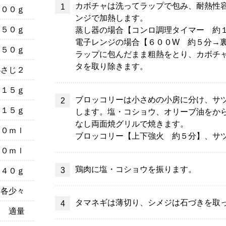
カボチャは洗ってラップで包み、耐熱性
１００ｇ
ンジで加熱します。
５０ｇ
蒸し器の場合【コンロ調理タイマー 約
電子レンジの場合【６００W 約５分→
５０ｇ
ラップに包んだまま粗熱をとり、カボチ
タを取り除きます。
小さじ２
１５ｇ
ブロッコリーは小さめの小房に分け、サ
１５ｇ
します。塩・コショウ、オリーブ油をか
なし両面焼グリルで焼きます。
５０ｍｌ
ブロッコリー【上下強火 約５分】、サ
５０ｍｌ
鶏肉に塩・コショウを振ります。
４０ｇ
各少々
タマネギは薄切り、シメジは石づきを取
適量