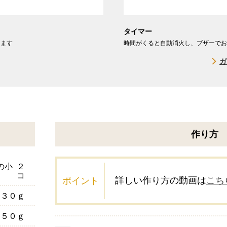
タイマー
します
時間がくると自動消火し、ブザーでお
ガ
作り方
の小
２
コ
詳しい作り方の動画は
こち
ポイント
３０ｇ
５０ｇ