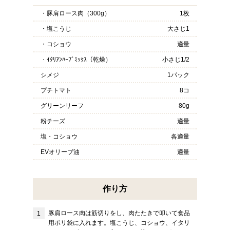
・豚肩ロース肉（300g）
1枚
・塩こうじ
大さじ1
・コショウ
適量
・ｲﾀﾘｱﾝﾊｰﾌﾞﾐｯｸｽ（乾燥）
小さじ1/2
シメジ
1パック
プチトマト
8コ
グリーンリーフ
80g
粉チーズ
適量
塩・コショウ
各適量
EVオリーブ油
適量
作り方
豚肩ロース肉は筋切りをし、肉たたきで叩いて食品
用ポリ袋に入れます。塩こうじ、コショウ、イタリ