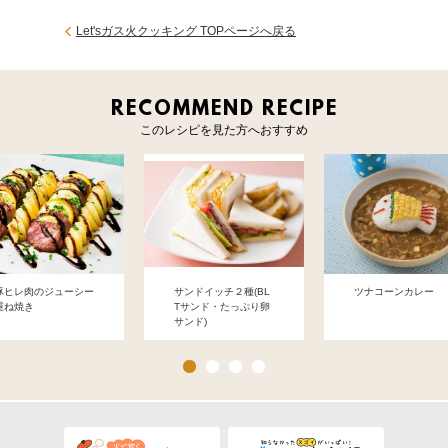
Let'sガス火クッキング TOPページへ戻る
RECOMMEND RECIPE
このレシピを見た方へおすすめ
豚ヒレ肉のジューシー
サンドイッチ２種(BL
ツナコーンカレー
重ね焼き
Tサンド・たっぷり卵
サンド)