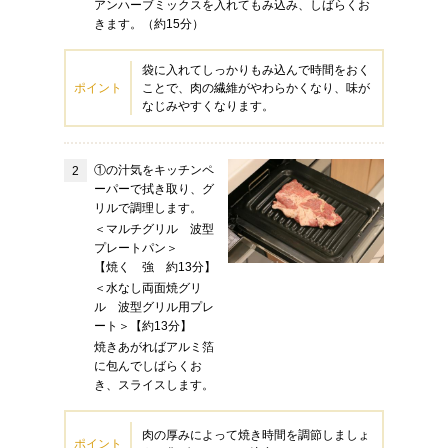
アンハーブミックスを入れてもみ込み、しばらくお
きます。（約15分）
袋に入れてしっかりもみ込んで時間をおく
ポイント
ことで、肉の繊維がやわらかくなり、味が
なじみやすくなります。
①の汁気をキッチンペ
ーパーで拭き取り、グ
リルで調理します。
＜マルチグリル 波型
プレートパン＞
【焼く 強 約13分】
＜水なし両面焼グリ
ル 波型グリル用プレ
ート＞【約13分】
焼きあがればアルミ箔
に包んでしばらくお
き、スライスします。
肉の厚みによって焼き時間を調節しましょ
ポイント