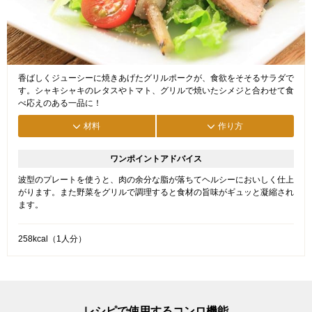
香ばしくジューシーに焼きあげたグリルポークが、食欲をそそるサラダで
す。シャキシャキのレタスやトマト、グリルで焼いたシメジと合わせて食
べ応えのある一品に！
材料
作り方
ワンポイントアドバイス
波型のプレートを使うと、肉の余分な脂が落ちてヘルシーにおいしく仕上
がります。また野菜をグリルで調理すると食材の旨味がギュッと凝縮され
ます。
258kcal（1人分）
レシピで使用するコンロ機能