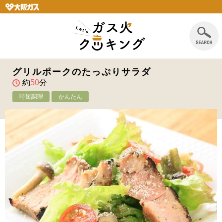
グリルポークのたっぷりサラダ
約
50
分
時短調理
かんたん