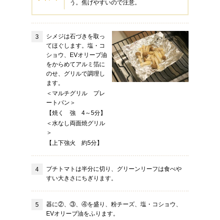
う。焦げやすいので注意。
シメジは石づきを取っ
てほぐします。塩・コ
ショウ、EVオリーブ油
をからめてアルミ箔に
のせ、グリルで調理し
ます。
＜マルチグリル プレ
ートパン＞
【焼く 強 4～5分】
＜水なし両面焼グリル
＞
【上下強火 約5分】
プチトマトは半分に切り、グリーンリーフは食べや
すい大きさにちぎります。
器に②、③、④を盛り、粉チーズ、塩・コショウ、
EVオリーブ油をふります。