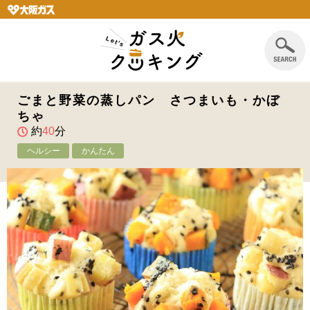
ごまと野菜の蒸しパン さつまいも・かぼ
ちゃ
約
40
分
ヘルシー
かんたん