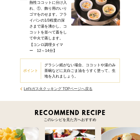
熱性ココットに分け入
れ、①、飾り用のいり
ゴマをのせます。フラ
イパンの1/3程度の深
さまで湯を沸かし、コ
コットを並べて蓋をし
て中火で蒸します。
【コンロ調理タイマ
ー 12～14分】
グラシン紙がない場合、ココットや湯のみ
ポイント
茶碗などに太白ごま油をうすく塗って、生
地を入れましょう。
Let'sガス火クッキング TOPページへ戻る
RECOMMEND RECIPE
このレシピを見た方へおすすめ