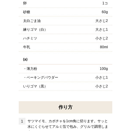
卵
1コ
砂糖
60g
太白ごま油
大さじ2
練りゴマ（白）
大さじ1
ハチミツ
小さじ2
牛乳
80ml
(a)
・薄力粉
100g
・ベーキングパウダー
小さじ1
いりゴマ（黒）
小さじ2
作り方
サツマイモ、カボチャを1cm角に切ります。サッと
水にくぐらせてアルミ箔で包み、グリルで調理しま