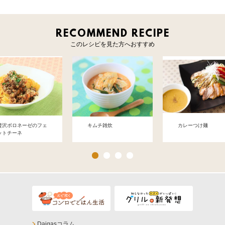
RECOMMEND RECIPE
このレシピを見た方へおすすめ
贅沢ボロネーゼのフェ
キムチ雑炊
カレーつけ麺
ットチーネ
Daigasコラム