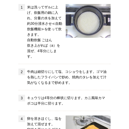
米は洗ってザルに上
げ、炊飯用の鍋に入
れ、分量の水を加えて
約30分浸水させ≪自動
炊飯機能≫を使って炊
きます。
自動炊飯 ごはん
炊き上がれば（a）を
混ぜ、4等分にしま
す。
牛肉は細切りにして塩、コショウをします。ゴマ油
を熱したフライパンで炒め、焼肉のタレを加えて汁
気がなくなるまで炒めます。
キュウリは4等分の棒状に切ります。カニ風味カマ
ボコは半分に切ります。
卵を溶きほぐし、塩を
加えて混ぜます。