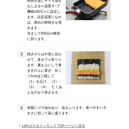
卵焼き器にサラダ油を
なじませ≪温度キｰプ
機能160℃≫に設定し
ます。設定温度になれ
ば、厚めの卵焼きを焼
きます。
冷まして8等分の棒状
に切ります。
焼きのりは中表に合わ
せて、直火で≪炙り≫
ます。裏を上にして巻
きすの上に置き、向こ
う5cmほど残して
（1）を広げ、（2）、
（3）、（4）、たくあ
んをのせて巻きます。
表面にゴマ油をぬり、塩をふります。食べやすい大
きさに切って器に盛ります。
Let'sガス火クッキング TOPページへ戻る