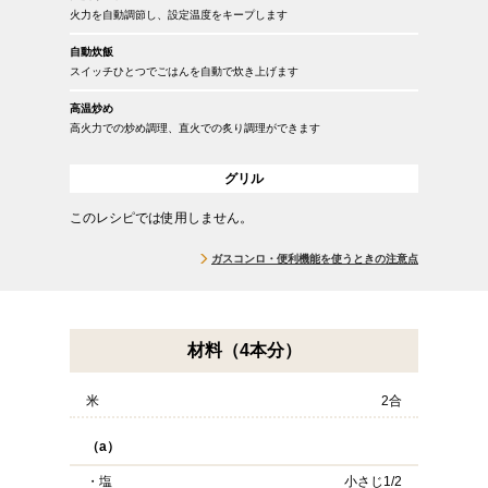
火力を自動調節し、設定温度をキープします
自動炊飯
スイッチひとつでごはんを自動で炊き上げます
高温炒め
高火力での炒め調理、直火での炙り調理ができます
グリル
このレシピでは使用しません。
ガスコンロ・便利機能を使うときの注意点
材料（4本分）
米
2合
（a）
・塩
小さじ1/2