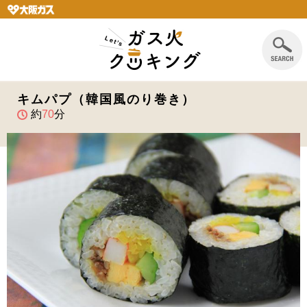
キムパプ（韓国風のり巻き）
約
70
分