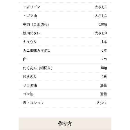
・すりゴマ
大さじ1
・ゴマ油
大さじ1
牛肉（こま切れ）
100g
焼肉のタレ
大さじ3
キュウリ
1本
カニ風味カマボコ
6本
卵
2コ
たくあん（細切り）
60g
焼きのり
4枚
サラダ油
適量
ゴマ油
適量
塩・コショウ
各少々
作り方