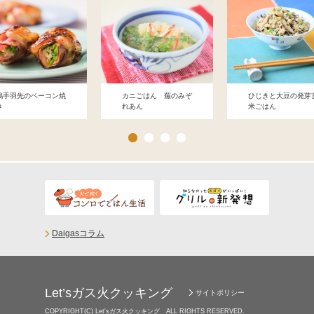
鶏手羽先のベーコン焼
カニごはん 蕪のみぞ
ひじきと大豆の発芽
き
れあん
米ごはん
Daigasコラム
Let’sガス火クッキング
サイトポリシー
COPYRIGHT(C) Let'sガス火クッキング ALL RIGHTS RESERVED.