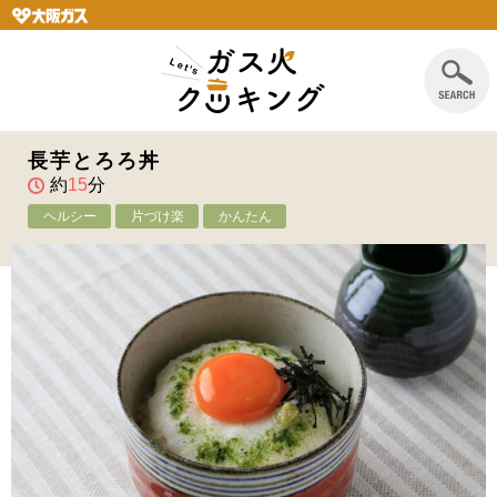
長芋とろろ丼
約
15
分
ヘルシー
片づけ楽
かんたん