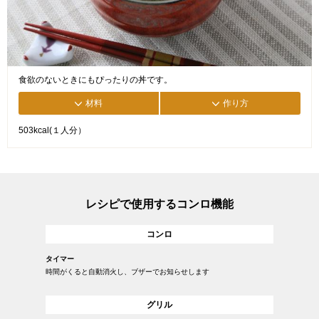
食欲のないときにもぴったりの丼です。
材料
作り方
503kcal(１人分）
レシピで使用するコンロ機能
コンロ
タイマー
時間がくると自動消火し、ブザーでお知らせします
グリル