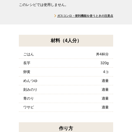
このレシピでは使用しません。
ガスコンロ・便利機能を使うときの注意点
材料（4人分）
ごはん
丼4杯分
長芋
320g
卵黄
4コ
めんつゆ
適量
刻みのり
適量
青のり
適量
ワサビ
適量
作り方