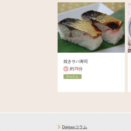
焼きサバ寿司
約
75
分
かんたん
Daigasコラム