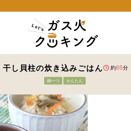
干し貝柱の炊き込みごはん
65
約
分
鍋一つ
かんたん