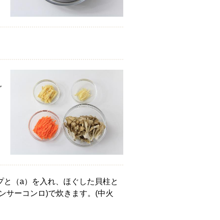
。
ぐ
ープと（a）を入れ、ほぐした貝柱と
センサーコンロ)で炊きます。(中火