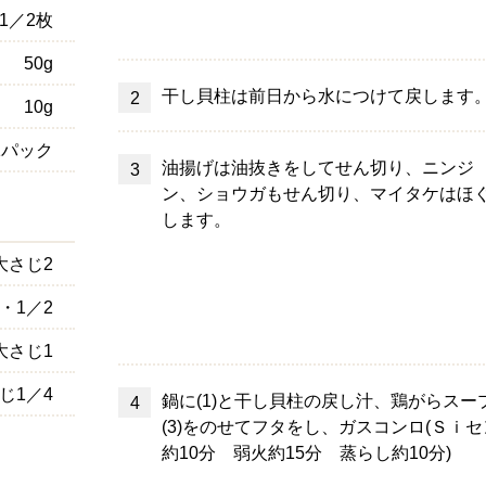
1／2枚
50g
干し貝柱は前日から水につけて戻します
10g
1パック
油揚げは油抜きをしてせん切り、ニンジ
ン、ショウガもせん切り、マイタケはほ
します。
大さじ2
・1／2
大さじ1
じ1／4
鍋に(1)と干し貝柱の戻し汁、鶏がらス
(3)をのせてフタをし、ガスコンロ(Ｓｉ
約10分 弱火約15分 蒸らし約10分)