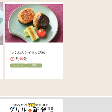
つくねのシイタケ詰め
約
40
分
ヘルシー
節約