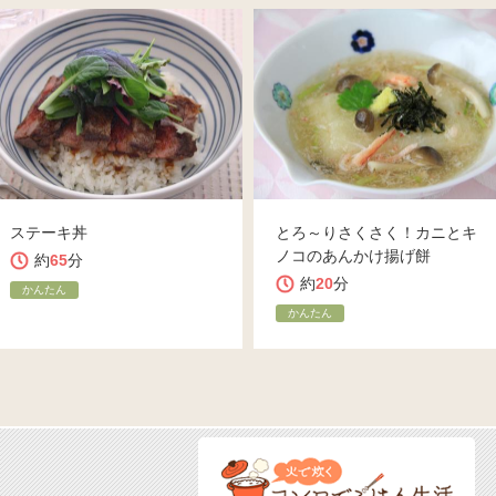
ステーキ丼
とろ～りさくさく！カニとキ
ノコのあんかけ揚げ餅
約
65
分
約
20
分
かんたん
かんたん