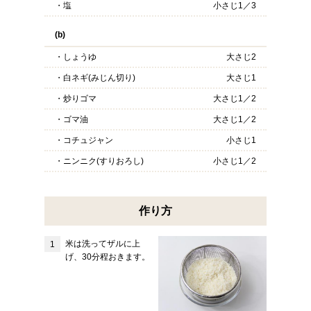
・塩
小さじ1／3
(b)
・しょうゆ
大さじ2
・白ネギ(みじん切り)
大さじ1
・炒りゴマ
大さじ1／2
・ゴマ油
大さじ1／2
・コチュジャン
小さじ1
・ニンニク(すりおろし)
小さじ1／2
作り方
米は洗ってザルに上
げ、30分程おきます。