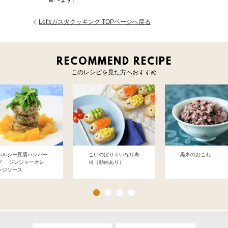
Let'sガス火クッキング TOPページへ戻る
RECOMMEND RECIPE
このレシピを見た方へおすすめ
ヘルシー豆腐ハンバー
こいのぼり☆いなり寿
黒米のおこわ
グ ジンジャーオレ
司（動画あり）
ンジソース