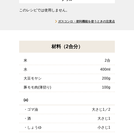
このレシピでは使用しません。
ガスコンロ・便利機能を使うときの注意点
材料（2合分）
米
2合
水
400ml
大豆モヤシ
200g
豚モモ肉(薄切り)
100g
(a)
・ゴマ油
大さじ1／2
・酒
大さじ1
・しょうゆ
小さじ1