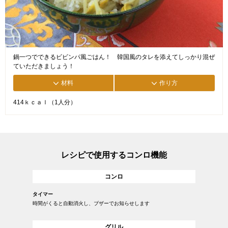
鍋一つでできるビビンパ風ごはん！ 韓国風のタレを添えてしっかり混ぜ
ていただきましょう！
材料
作り方
414ｋｃａｌ（1人分）
レシピで使用するコンロ機能
コンロ
タイマー
時間がくると自動消火し、ブザーでお知らせします
グリル