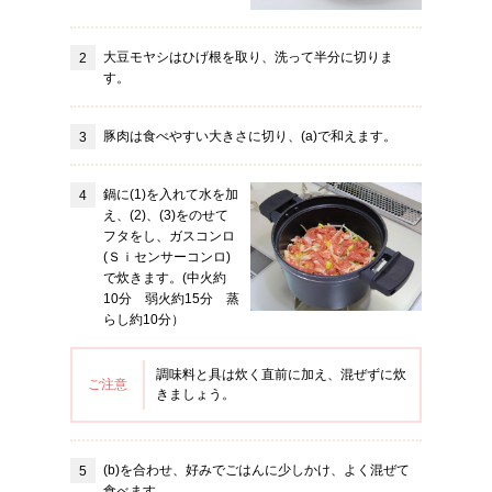
大豆モヤシはひげ根を取り、洗って半分に切りま
す。
豚肉は食べやすい大きさに切り、(a)で和えます。
鍋に(1)を入れて水を加
え、(2)、(3)をのせて
フタをし、ガスコンロ
(Ｓｉセンサーコンロ)
で炊きます。(中火約
10分 弱火約15分 蒸
らし約10分）
調味料と具は炊く直前に加え、混ぜずに炊
ご注意
きましょう。
(b)を合わせ、好みでごはんに少しかけ、よく混ぜて
食べます。