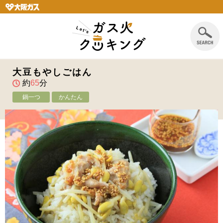
大豆もやしごはん
約
65
分
鍋一つ
かんたん