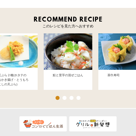
RECOMMEND RECIPE
このレシピを見た方へおすすめ
天ぷら２種(ホタテの
鮭と里芋の混ぜごはん
茶巾寿司
おかき揚げ・とうもろ
こしの天ぷら)