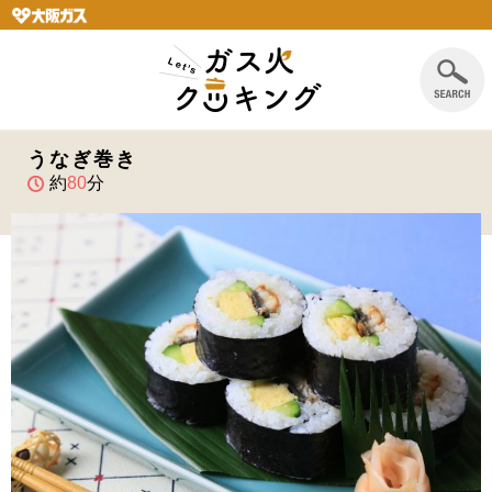
うなぎ巻き
約
80
分