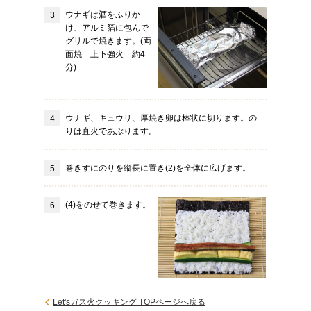
ウナギは酒をふりか
け、アルミ箔に包んで
グリルで焼きます。(両
面焼 上下強火 約4
分)
ウナギ、キュウリ、厚焼き卵は棒状に切ります。の
りは直火であぶります。
巻きすにのりを縦長に置き(2)を全体に広げます。
(4)をのせて巻きます。
Let'sガス火クッキング TOPページへ戻る