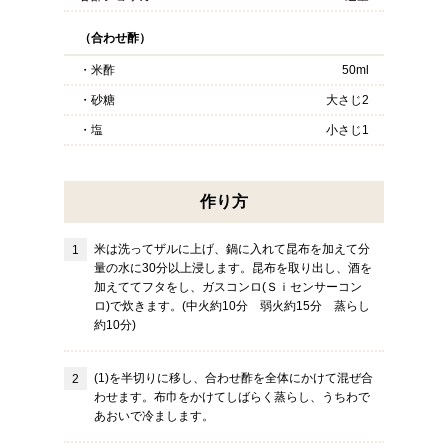
（合わせ酢）
・米酢
50ml
・砂糖
大さじ2
・塩
小さじ1
作り方
米は洗ってザルに上げ、鍋に入れて昆布を加えて分
量の水に30分以上浸します。昆布を取り出し、酒を
加えててフタをし、ガスコンロ(Ｓｉセンサーコン
ロ)で炊きます。(中火約10分 弱火約15分 蒸らし
約10分)
(1)を半切りに移し、合わせ酢を全体にかけて混ぜ合
わせます。布巾をかけてしばらく蒸らし、うちわで
あおいで冷まします。