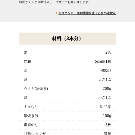
時間がくると自動消火し、ブザーでお知らせします
ガスコンロ・便利機能を使うときの注意点
材料（3本分）
米
2合
昆布
5cm角1枚
水
400ml
酒
大さじ1
ウナギ(蒲焼き)
200g
酒
小さじ1
キュウリ
3／4本
厚焼き卵
150g
寿司のり
3枚
甘酢ショウガ
適量