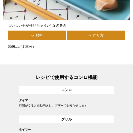
ついつい手が伸びちゃう♪うなぎ巻き
材料
作り方
659kcal(１本分）
レシピで使用するコンロ機能
コンロ
タイマー
時間がくると自動消火し、ブザーでお知らせします
グリル
タイマー