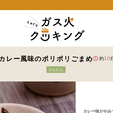
カレー風味のポリポリごまめ
10
約
かんたん
カレー味がやみ