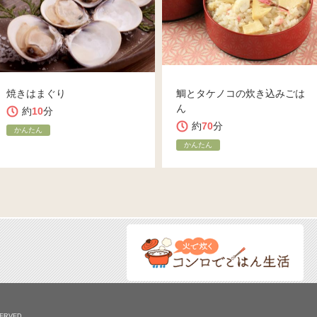
焼きはまぐり
鯛とタケノコの炊き込みごは
ん
約
10
分
約
70
分
かんたん
かんたん
ERVED.