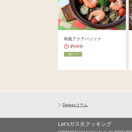
和風アクアパッツァ
約
40
分
鍋一つ
Daigasコラム
Let’sガス火クッキング
COPYRIGHT(C) Let'sガス火クッキング ALL RIGHTS RES