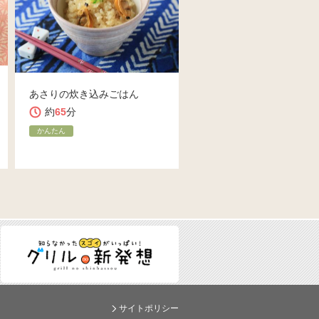
あさりの炊き込みごはん
約
65
分
かんたん
サイトポリシー