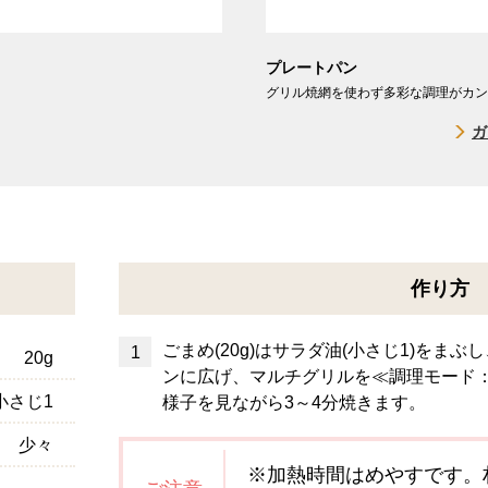
プレートパン
グリル焼網を使わず多彩な調理がカン
ガ
作り方
ごまめ(20g)はサラダ油(小さじ1)をま
20g
ンに広げ、マルチグリルを≪調理モード
小さじ1
様子を見ながら3～4分焼きます。
少々
※加熱時間はめやすです。