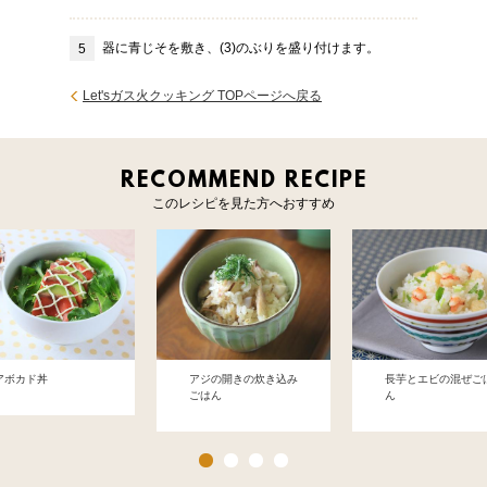
器に青じそを敷き、(3)のぶりを盛り付けます。
Let'sガス火クッキング TOPページへ戻る
RECOMMEND RECIPE
このレシピを見た方へおすすめ
アボカド丼
アジの開きの炊き込み
長芋とエビの混ぜご
ごはん
ん