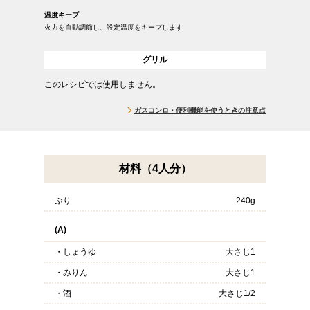
温度キープ
火力を自動調節し、設定温度をキープします
グリル
このレシピでは使用しません。
ガスコンロ・便利機能を使うときの注意点
材料（4人分）
ぶり
240g
(A)
・しょうゆ
大さじ1
・みりん
大さじ1
・酒
大さじ1/2