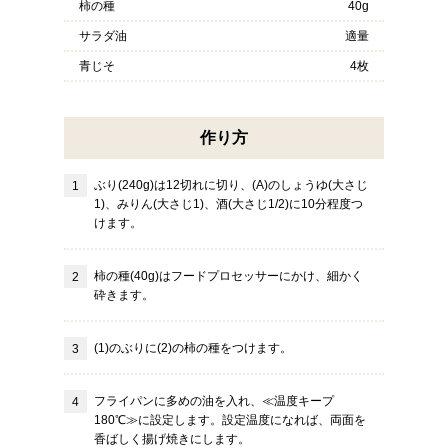
柿の種
40g
サラダ油
適量
青じそ
4枚
作り方
ぶり(240g)は12切れに切り、(A)のしょうゆ(大さじ
1)、みりん(大さじ1)、酒(大さじ1/2)に10分程度つ
けます。
柿の種(40g)はフードプロセッサーにかけ、細かく
砕きます。
(1)のぶりに(2)の柿の種をつけます。
フライパンに多めの油を入れ、≪温度キープ
180℃≫に設定します。設定温度になれば、両面を
香ばしく揚げ焼きにします。