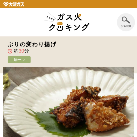
ぶりの変わり揚げ
約
30
分
鍋一つ