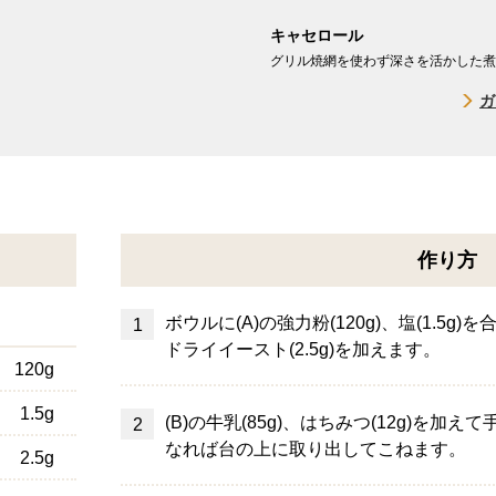
キャセロール
グリル焼網を使わず深さを活かした煮
ガ
作り方
ボウルに(A)の強力粉(120g)、塩(1.5
ドライイースト(2.5g)を加えます。
120g
1.5g
(B)の牛乳(85g)、はちみつ(12g)を
なれば台の上に取り出してこねます。
2.5g