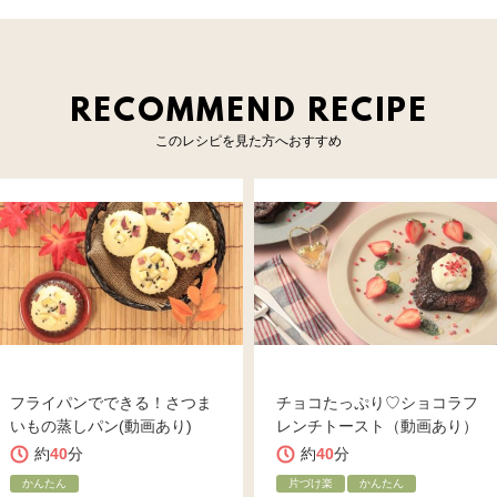
RECOMMEND RECIPE
このレシピを見た方へおすすめ
フライパンでできる！さつま
チョコたっぷり♡ショコラフ
いもの蒸しパン(動画あり)
レンチトースト（動画あり）
約
40
分
約
40
分
かんたん
片づけ楽
かんたん