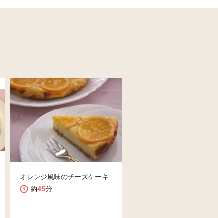
オレンジ風味のチーズケーキ
約
45
分