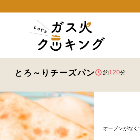
とろ～りチーズパン
120
約
分
オーブンがなく