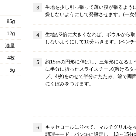
生地を少し引っ張って薄い膜が張るよう
燥しないようにして発酵させます。(一次発
85g
12g
生地が2倍に大きくなれば、ボウルから取
しないようにして10分おきます。(ベンチ
適量
4枚
約15㎝の円形に伸ばし、三角形になるよ
に半分に折ったスライスチーズ(溶けるタ
5g
プ、4枚)をのせて半分にたたみ、箸で両
にくぼみをつけます。
キャセロールに並べて、マルチグリルを
調理モード：パン≫に設定し、13～15分