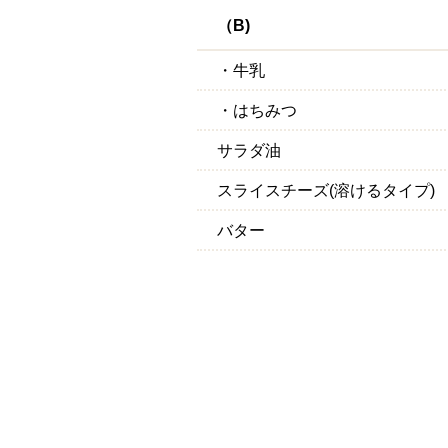
（B)
・牛乳
・はちみつ
サラダ油
スライスチーズ(溶けるタイプ)
バター