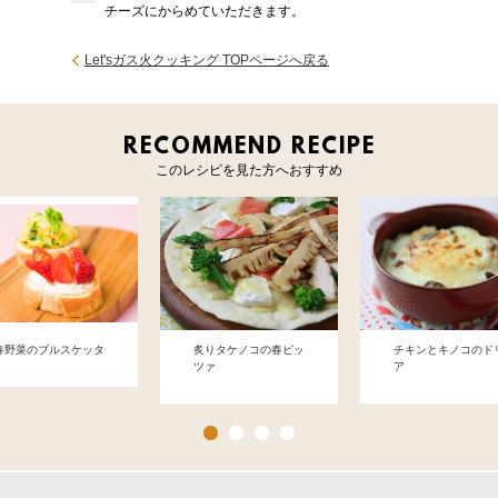
チーズにからめていただきます。
Let'sガス火クッキング TOPページへ戻る
RECOMMEND RECIPE
このレシピを見た方へおすすめ
春野菜のブルスケッタ
炙りタケノコの春ピッ
チキンとキノコのド
ツァ
ア