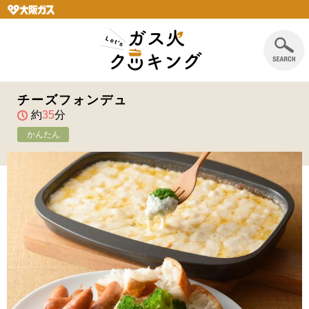
チーズフォンデュ
約
35
分
かんたん