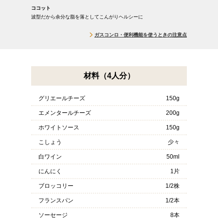
ココット
波型だから余分な脂を落としてこんがりヘルシーに
ガスコンロ・便利機能を使うときの注意点
材料（4人分）
グリエールチーズ
150g
エメンタールチーズ
200g
ホワイトソース
150g
こしょう
少々
白ワイン
50ml
にんにく
1片
ブロッコリー
1/2株
フランスパン
1/2本
ソーセージ
8本