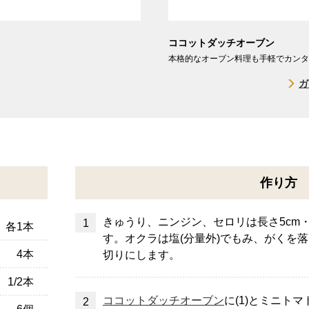
ココットダッチオーブン
本格的なオーブン料理も手軽でカンタ
ガ
作り方
きゅうり、ニンジン、セロリは長さ5cm・
各1本
す。オクラは塩(分量外)でもみ、がくを落
4本
切りにします。
1/2本
ココットダッチオーブン
に(1)とミニト
6個