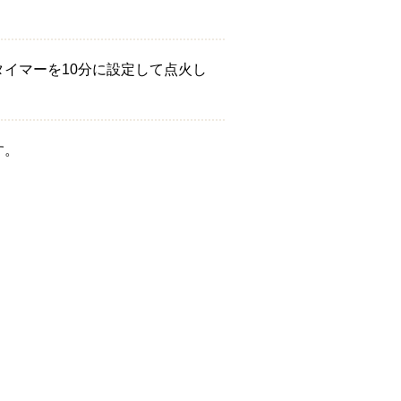
タイマーを10分に設定して点火し
す。