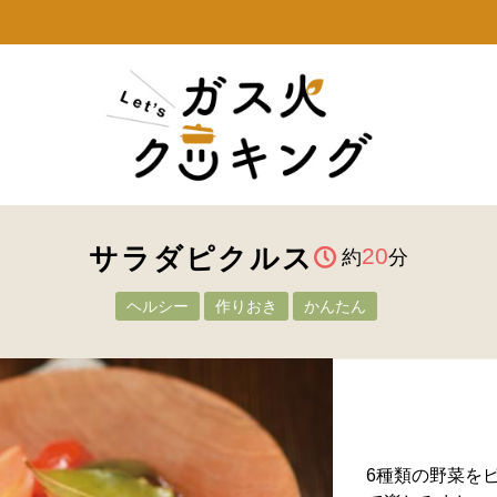
サラダピクルス
20
約
分
ヘルシー
作りおき
かんたん
6種類の野菜を