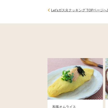
Let'sガス火クッキング TOPページ
和風オムライス