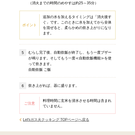
（消火までの時間のめやすは約25～35分）
追加の水を加えるタイミングは「消火後す
ぐ」です。このときに水を加えてから全体
ポイント
を混ぜると、柔らかめの炊き上がりになり
ます。
むらし完了後、自動炊飯が終了し、もう一度ブザー
が鳴ります。そしてもう一度≪自動炊飯機能≫を使
って炊きます。
自動炊飯 ご飯
炊き上がれば、器に盛ります。
料理時間に玄米を浸水させる時間は含まれ
ご注意
ていません。
Let'sガス火クッキング TOPページへ戻る