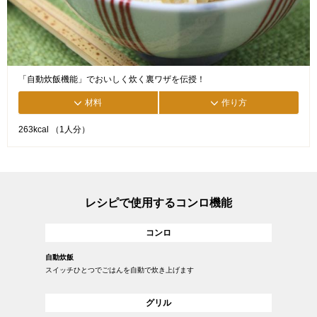
「自動炊飯機能」でおいしく炊く裏ワザを伝授！
材料
作り方
263kcal （1人分）
レシピで使用するコンロ機能
コンロ
自動炊飯
スイッチひとつでごはんを自動で炊き上げます
グリル