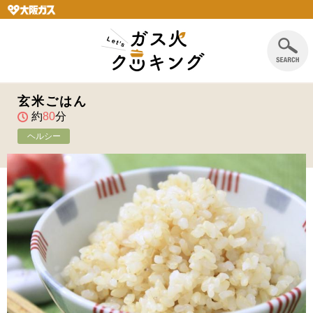
玄米ごはん
約
80
分
ヘルシー