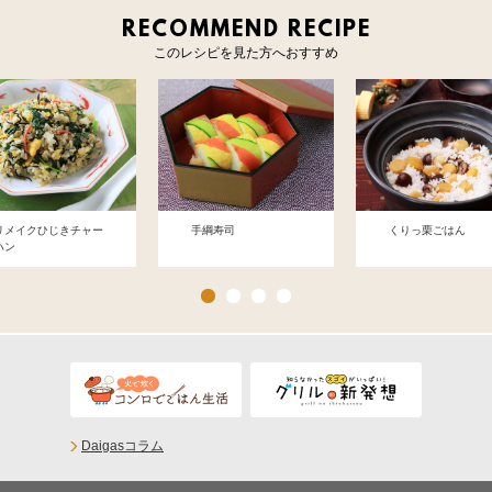
RECOMMEND RECIPE
このレシピを見た方へおすすめ
リメイクひじきチャー
手綱寿司
くりっ栗ごはん
ハン
Daigasコラム