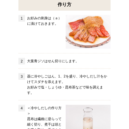
作り方
お好みの刺身は（ａ）
に漬けておきます。
大葉青ジソはせん切りにします。
器に冷やしごはん、1、2を盛り、冷やしだし汁をか
けてスダチを添えます。
お好みで塩・しょうゆ・昆布茶などで味を調えま
す。
＜冷やしだしの作り方
＞
昆布は繊維に逆らって
細く切り、煮干は頭と