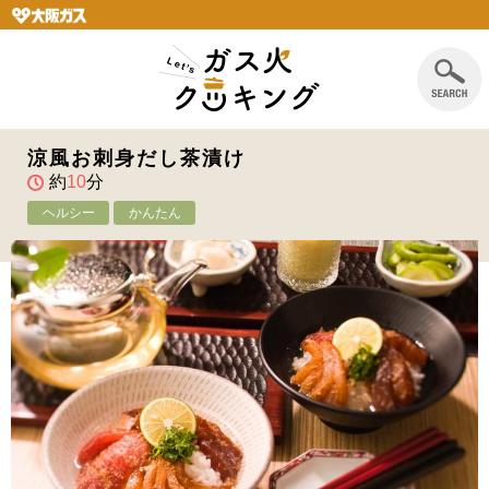
涼風お刺身だし茶漬け
約
10
分
ヘルシー
かんたん