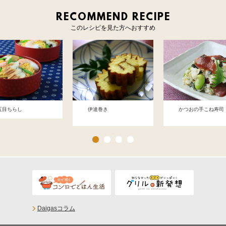
RECOMMEND RECIPE
このレシピを見た方へおすすめ
五目ちらし
伊達巻き
かつおの手こね寿司
Daigasコラム