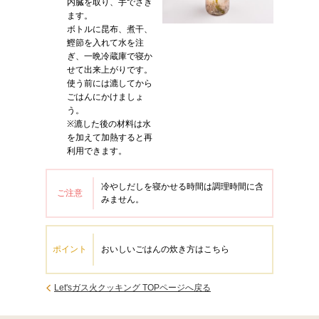
内臓を取り、手でさき
ます。
ボトルに昆布、煮干、
鰹節を入れて水を注
ぎ、一晩冷蔵庫で寝か
せて出来上がりです。
使う前には漉してから
ごはんにかけましょ
う。
※漉した後の材料は水
を加えて加熱すると再
利用できます。
冷やしだしを寝かせる時間は調理時間に含
ご注意
みません。
ポイント
おいしいごはんの炊き方はこちら
Let'sガス火クッキング TOPページへ戻る