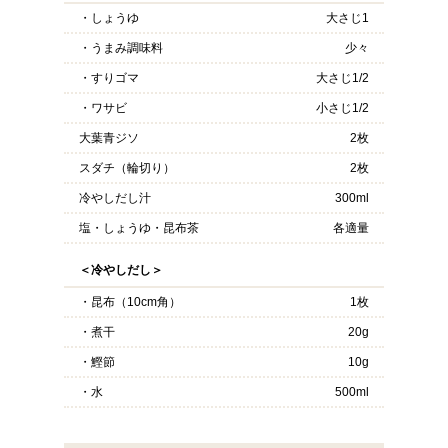
・しょうゆ
大さじ1
・うまみ調味料
少々
・すりゴマ
大さじ1/2
・ワサビ
小さじ1/2
大葉青ジソ
2枚
スダチ（輪切り）
2枚
冷やしだし汁
300ml
塩・しょうゆ・昆布茶
各適量
＜冷やしだし＞
・昆布（10cm角）
1枚
・煮干
20g
・鰹節
10g
・水
500ml