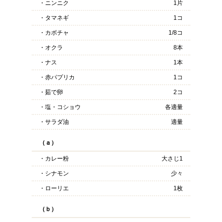
・ニンニク
1片
・タマネギ
1コ
・カボチャ
1/8コ
・オクラ
8本
・ナス
1本
・赤パプリカ
1コ
・茹で卵
2コ
・塩・コショウ
各適量
・サラダ油
適量
（ａ）
・カレー粉
大さじ1
・シナモン
少々
・ローリエ
1枚
（ｂ）