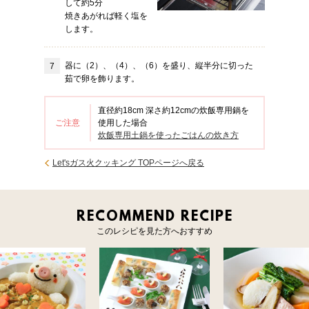
して約5分
焼きあがれば軽く塩を
します。
器に（2）、（4）、（6）を盛り、縦半分に切った
茹で卵を飾ります。
直径約18cm 深さ約12cmの炊飯専用鍋を
ご注意
使用した場合
炊飯専用土鍋を使ったごはんの炊き方
Let'sガス火クッキング TOPページへ戻る
RECOMMEND RECIPE
このレシピを見た方へおすすめ