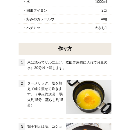
・水
1000ml
・固形ブイヨン
2コ
・好みのカレールウ
40g
・ハチミツ
大さじ1
作り方
米は洗ってザルに上げ、炊飯専用鍋に入れて分量の
水に30分以上浸します。
ターメリック、塩を加
えて軽く混ぜて炊きま
す。（中火約10分 弱
火約15分 蒸らし約15
分）
鶏手羽元は塩、コショ