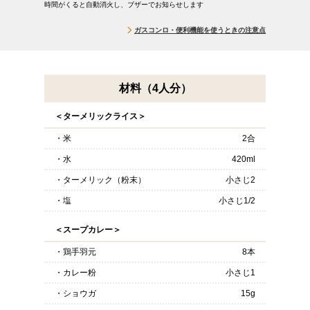
時間がくると自動消火し、ブザーでお知らせします
ガスコンロ・便利機能を使うときの注意点
材料（4人分）
＜ターメリックライス＞
・米
2合
・水
420ml
・ターメリック（粉末）
小さじ2
・塩
小さじ1/2
＜スープカレー＞
・鶏手羽元
8本
・カレー粉
小さじ1
・ショウガ
15g