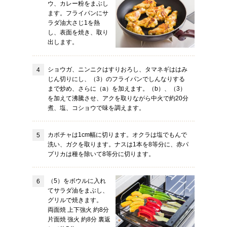
ウ、カレー粉をまぶし
ます。フライパンにサ
ラダ油大さじ1を熱
し、表面を焼き、取り
出します。
ショウガ、ニンニクはすりおろし、タマネギははみ
じん切りにし、（3）のフライパンでしんなりする
まで炒め、さらに（a）を加えます。（b）、（3）
を加えて沸騰させ、アクを取りながら中火で約20分
煮、塩、コショウで味を調えます。
カボチャは1cm幅に切ります。オクラは塩でもんで
洗い、ガクを取ります。ナスは1本を8等分に、赤パ
プリカは種を除いて8等分に切ります。
（5）をボウルに入れ
てサラダ油をまぶし、
グリルで焼きます。
両面焼 上下強火 約8分
片面焼 強火 約8分 裏返