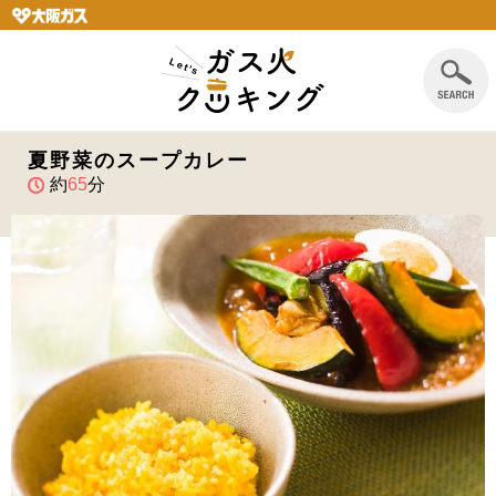
夏野菜のスープカレー
約
65
分