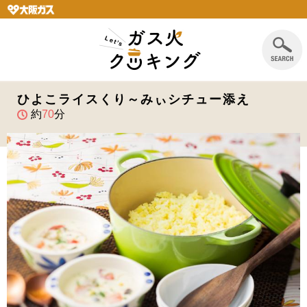
ひよこライスくり～みぃシチュー添え
約
70
分