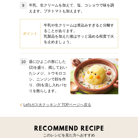
牛乳、生クリームを加えて、塩、コショウで味を調
えます。プチトマトも加えます。
牛乳や生クリームは煮込みすぎると分離す
ることがあります。
ポイント
乳製品を加えた後はサッと温める程度で火
を止めましょう。
器にひよこの形にした
(2)を盛り、残しておい
たシメジ、トウモロコ
シ、ニンジンで顔を作
り、(9)を流し入れパセ
リを散らします。
Let'sガス火クッキング TOPページへ戻る
RECOMMEND RECIPE
このレシピを見た方へおすすめ