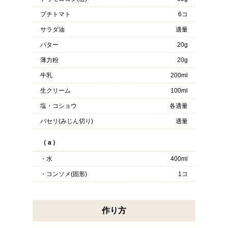
プチトマト
6コ
サラダ油
適量
バター
20g
薄力粉
20g
牛乳
200ml
生クリーム
100ml
塩・コショウ
各適量
パセリ(みじん切り)
適量
（ａ）
・水
400ml
・コンソメ(固形)
1コ
作り方