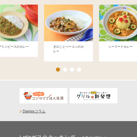
グリンピースのカレー
きのことベーコンのカ
シーフードカレー
レー
Daigasコラム