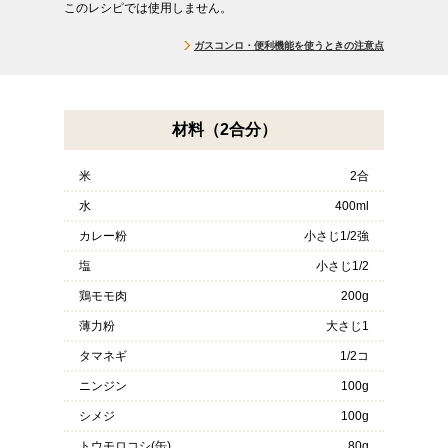
このレシピでは使用しません。
ガスコンロ・便利機能を使うときの注意点
材料（2合分）
米
2合
水
400ml
カレー粉
小さじ1/2強
塩
小さじ1/2
鶏モモ肉
200g
薄力粉
大さじ1
タマネギ
1/2コ
ニンジン
100g
シメジ
100g
トウモロコシ(缶)
80g