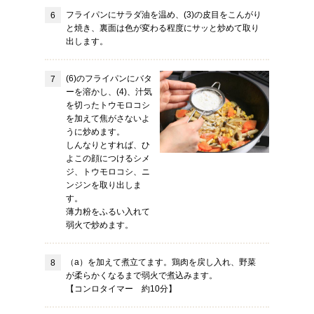
フライパンにサラダ油を温め、(3)の皮目をこんがり
と焼き、裏面は色が変わる程度にサッと炒めて取り
出します。
(6)のフライパンにバタ
ーを溶かし、(4)、汁気
を切ったトウモロコシ
を加えて焦がさないよ
うに炒めます。
しんなりとすれば、ひ
よこの顔につけるシメ
ジ、トウモロコシ、ニ
ンジンを取り出しま
す。
薄力粉をふるい入れて
弱火で炒めます。
（a）を加えて煮立てます。鶏肉を戻し入れ、野菜
が柔らかくなるまで弱火で煮込みます。
【コンロタイマー 約10分】