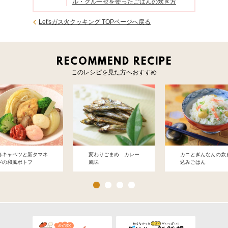
ル・クルーゼを使ったごはんの炊き方
Let'sガス火クッキング TOPページへ戻る
RECOMMEND RECIPE
このレシピを見た方へおすすめ
春キャベツと新タマネ
変わりごまめ カレー
カニとぎんなんの炊
ギの和風ポトフ
風味
込みごはん