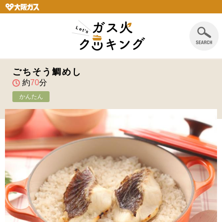
ごちそう鯛めし
約
70
分
かんたん