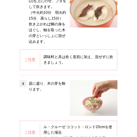
(2)を上にのせ、フタを
して炊きます。
（中火約10分 弱火約
15分 蒸らし15分）
炊き上がれば鯛の身を
ほぐし、軸を取った木
の芽といっしょに混ぜ
込みます。
調味料と具は炊く直前に加え、混ぜずに炊
ご注意
きましょう。
器に盛り、木の芽を飾
ります。
ル・クルーゼ ココット・ロンド20cmを使
ご注意
用した場合