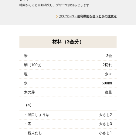
時間がくると自動消火し、ブザーでお知らせします
ガスコンロ・便利機能を使うときの注意点
材料（3合分）
米
3合
鯛（100g）
2切れ
塩
少々
水
600ml
木の芽
適量
（a）
・淡口しょうゆ
大さじ2
・酒
大さじ3
・粉末だし
小さじ1