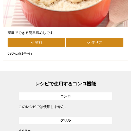
家庭でできる簡単鯛めしです。
材料
作り方
690kcal(1合分）
レシピで使用するコンロ機能
コンロ
このレシピでは使用しません。
グリル
タイマー