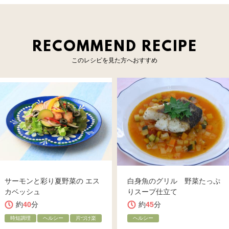
RECOMMEND RECIPE
このレシピを見た方へおすすめ
サーモンと彩り夏野菜の エス
白身魚のグリル 野菜たっぷ
カベッシュ
りスープ仕立て
約
40
分
約
45
分
時短調理
ヘルシー
片づけ楽
ヘルシー