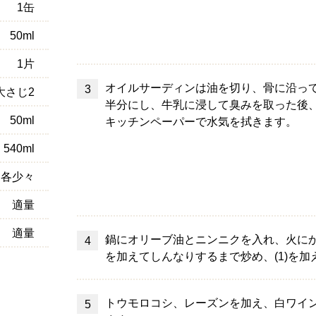
1缶
50ml
1片
オイルサーディンは油を切り、骨に沿っ
大さじ2
半分にし、牛乳に浸して臭みを取った後
50ml
キッチンペーパーで水気を拭きます。
540ml
各少々
適量
適量
鍋にオリーブ油とニンニクを入れ、火に
を加えてしんなりするまで炒め、(1)を
トウモロコシ、レーズンを加え、白ワイ