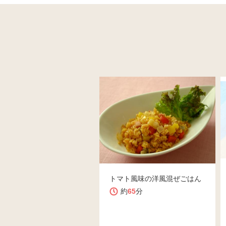
トマト風味の洋風混ぜごはん
約
65
分