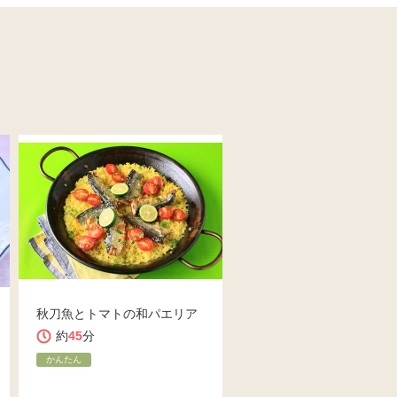
秋刀魚とトマトの和パエリア
約
45
分
かんたん