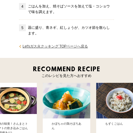
ごはんを加え、焼そばソースを加えて塩・コショウ
で味を調えます。
器に盛り、青ネギ、紅しょうが、カツオ節を散らし
ます。
Let'sガス火クッキング TOPページへ戻る
RECOMMEND RECIPE
このレシピを見た方へおすすめ
秋の味覚！さんまとト
かぼちゃの鶏そぼろあ
もずくごはん
マトの炊き込みごはん
ん
(動画あり)