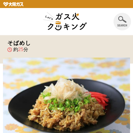
そばめし
約
25
分