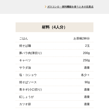
ガスコンロ・便利機能を使うときの注意点
材料（4人分）
ごはん
お茶碗2杯分
焼そば麺
2玉
豚バラ肉(薄切り)
200g
キャベツ
250g
サラダ油
適量
塩・コショウ
各少々
焼そばソース
90g
青ネギ(小口切り)
適量
紅しょうが
適量
カツオ節
適量