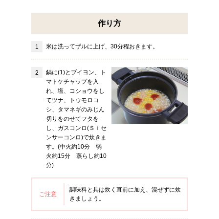
作り方
米は洗ってザルに上げ、30分程おきます。
鍋に(1)とブイヨン、ト
マトケチャップを入
れ、塩、コショウをし
てツナ、トウモロコ
シ、タマネギのみじん
切りをのせてフタを
し、ガスコンロ(Ｓｉセ
ンサーコンロ)で炊きま
す。(中火約10分 弱
火約15分 蒸らし約10
分)
調味料と具は炊く直前に加え、混ぜずに炊
ご注意
きましょう。