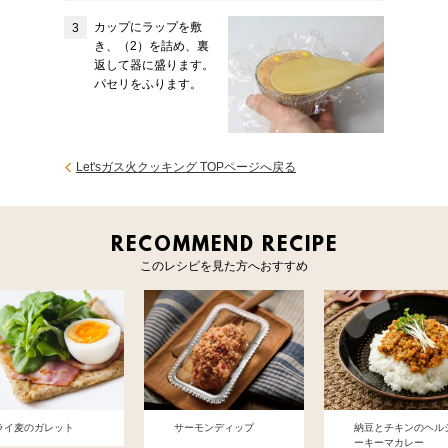
カップにラップを敷
き、（2）を詰め、裏
返して器に盛ります。
パセリをふります。
Let'sガス火クッキング TOPページへ戻る
RECOMMEND RECIPE
このレシピを見た方へおすすめ
ライ麦のガレット
サーモンディップ
納豆とチキンのヘル
ーキーマカレー