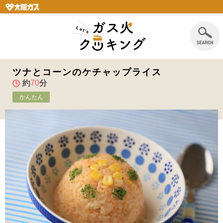
ツナとコーンのケチャップライス
約
70
分
かんたん