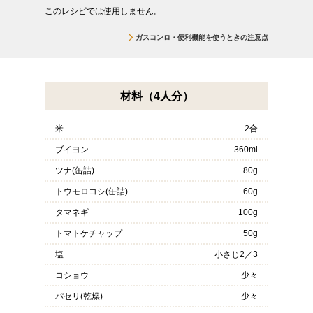
このレシピでは使用しません。
ガスコンロ・便利機能を使うときの注意点
材料（4人分）
米
2合
ブイヨン
360ml
ツナ(缶詰)
80g
トウモロコシ(缶詰)
60g
タマネギ
100g
トマトケチャップ
50g
塩
小さじ2／3
コショウ
少々
パセリ(乾燥)
少々