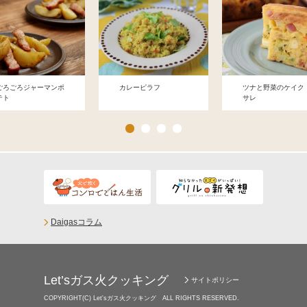
ごろごろジャーマンポ
カレーピラフ
ツナと野菜のケイク
テト
サレ
Daigasコラム
Let’sガス火クッキング
サイトポリシー
COPYRIGHT(C) Let'sガス火クッキング ALL RIGHTS RESERVED.