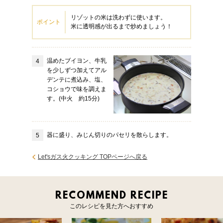
リゾットの米は洗わずに使います。
ポイント
米に透明感が出るまで炒めましょう！
温めたブイヨン、牛乳
を少しずつ加えてアル
デンテに煮込み、塩、
コショウで味を調えま
す。(中火 約15分)
器に盛り、みじん切りのパセリを散らします。
Let'sガス火クッキング TOPページへ戻る
RECOMMEND RECIPE
このレシピを見た方へおすすめ