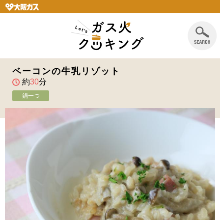
ベーコンの牛乳リゾット
約
30
分
鍋一つ