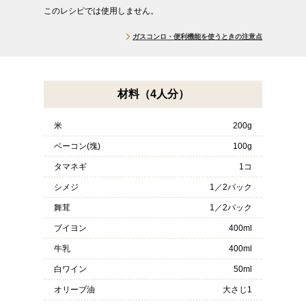
このレシピでは使用しません。
ガスコンロ・便利機能を使うときの注意点
材料（4人分）
米
200g
ベーコン(塊)
100g
タマネギ
1コ
シメジ
1／2パック
舞茸
1／2パック
ブイヨン
400ml
牛乳
400ml
白ワイン
50ml
オリーブ油
大さじ1