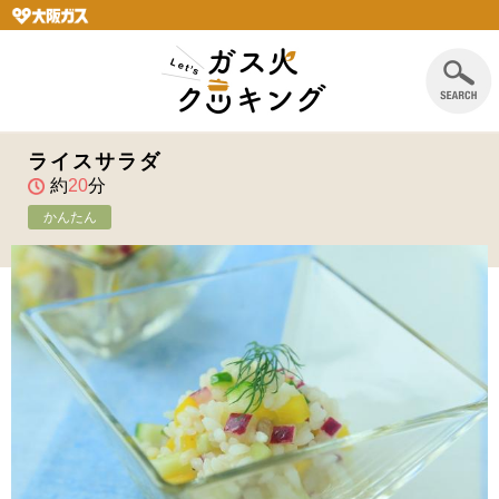
ライスサラダ
約
20
分
かんたん