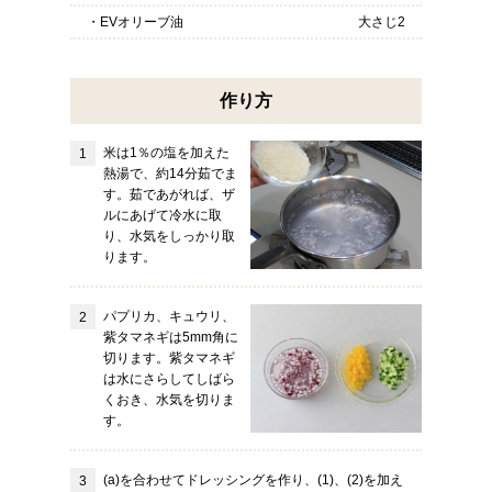
・EVオリーブ油
大さじ2
作り方
米は1％の塩を加えた
熱湯で、約14分茹でま
す。茹であがれば、ザ
ルにあげて冷水に取
り、水気をしっかり取
ります。
パプリカ、キュウリ、
紫タマネギは5mm角に
切ります。紫タマネギ
は水にさらしてしばら
くおき、水気を切りま
す。
(a)を合わせてドレッシングを作り、(1)、(2)を加え