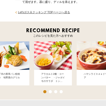
て混ぜます。器に盛り、ディルを添えます。
Let'sガス火クッキング TOPページへ戻る
RECOMMEND RECIPE
このレシピを見た方へおすすめ
子羊の香草パン粉焼
アラカルト2種・コー
ハヤシライスｄｅド
き 旬野菜のグリル
ンバター ・ジャガイ
ア
モのサラダ トン…