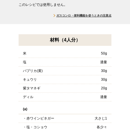
このレシピでは使用しません。
ガスコンロ・便利機能を使うときの注意点
材料（4人分）
米
50g
塩
適量
パプリカ(黄)
30g
キュウリ
30g
紫タマネギ
20g
ディル
適量
(a)
・赤ワインビネガー
大さじ1
・塩・コショウ
各少々