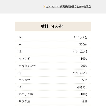
ガスコンロ・便利機能を使うときの注意点
材料（4人分）
米
1・1／2合
水
350ml
塩
小さじ1／2
タマネギ
100g
合挽きミンチ
200g
塩
小さじ1／3
コショウ
少々
酒
小さじ2
絹ごし豆腐
100g
サラダ油
適量