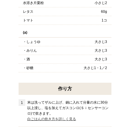
水溶き片栗粉
小さじ2
レタス
60g
トマト
1コ
(a)
・しょうゆ
大さじ3
・みりん
大さじ3
・酒
大さじ3
・砂糖
大さじ1・1／2
作り方
米は洗ってザルに上げ、鍋に入れて分量の水に30分
以上浸し、塩を加えてガスコンロ(Ｓｉセンサーコン
ロ)で炊きます。
白ごはんの炊き方を詳しく見る