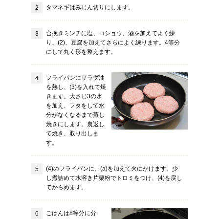
タマネギはみじん切りにします。
合挽きミンチに塩、コショウ、酒を加えてよく練
り、(2)、豆腐を加えてさらによく練ります。4等分
にして丸く形を整えます。
フライパンにサラダ油
を熱し、(3)を入れて焼
きます。大さじ3の水
を加え、フタをして水
分がなくなるまで蒸し
焼きにします。裏返し
て焼き、取り出しま
す。
(4)のフライパンに、(a)を加えて火にかけます。少
し煮詰めて水溶き片栗粉でトロミをつけ、(4)を戻し
てからめます。
ごはんは8等分に分