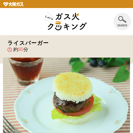
ライスバーガー
約
80
分