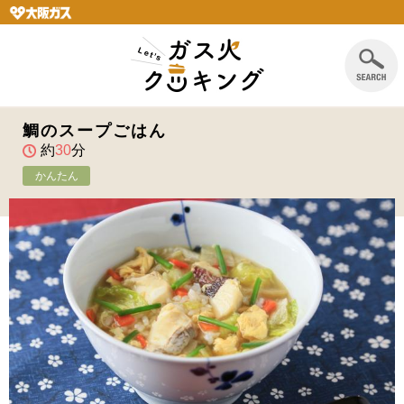
鯛のスープごはん
約
30
分
かんたん