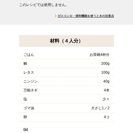
このレシピでは使用しません。
ガスコンロ・便利機能を使うときの注意点
材料（４人分）
ごはん
お茶碗4杯分
鯛
200g
レタス
100g
ニンジン
40g
万能ネギ
4本
塩
少々
ゴマ油
大さじ1／2
卵
4コ
(a)