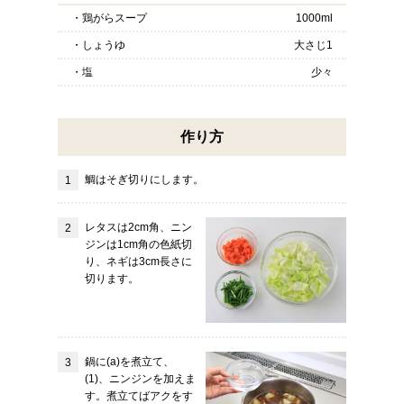
・鶏がらスープ
1000ml
・しょうゆ
大さじ1
・塩
少々
作り方
鯛はそぎ切りにします。
レタスは2cm角、ニン
ジンは1cm角の色紙切
り、ネギは3cm長さに
切ります。
鍋に(a)を煮立て、
(1)、ニンジンを加えま
す。煮立てばアクをす