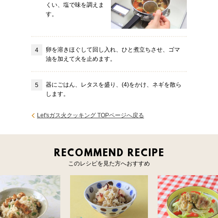
くい、塩で味を調えま
す。
卵を溶きほぐして回し入れ、ひと煮立ちさせ、ゴマ
油を加えて火を止めます。
器にごはん、レタスを盛り、(4)をかけ、ネギを散ら
します。
Let'sガス火クッキング TOPページへ戻る
RECOMMEND RECIPE
このレシピを見た方へおすすめ