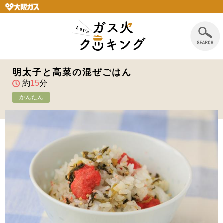
明太子と高菜の混ぜごはん
約
15
分
かんたん