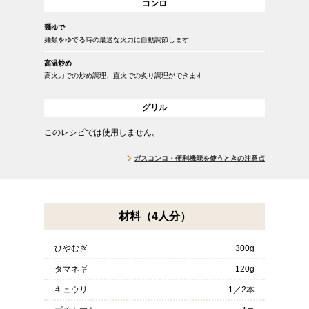
コンロ
麺ゆで
麺類をゆでる時の最適な火力に自動調節します
高温炒め
高火力での炒め調理、直火での炙り調理ができます
グリル
このレシピでは使用しません。
ガスコンロ・便利機能を使うときの注意点
材料（4人分）
ひやむぎ
300g
タマネギ
120g
キュウリ
1／2本