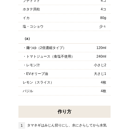
プチトマト
4コ
ホタテ貝柱
4コ
イカ
80g
塩・コショウ
少々
（a）
・麺つゆ（2倍濃縮タイプ）
120ml
・トマトジュース（食塩不使用）
240ml
・レモン汁
小さじ2
・EVオリーブ油
大さじ1
レモン（スライス）
4枚
バジル
4枚
作り方
タマネギはみじん切りにし、水にさらしてから水気