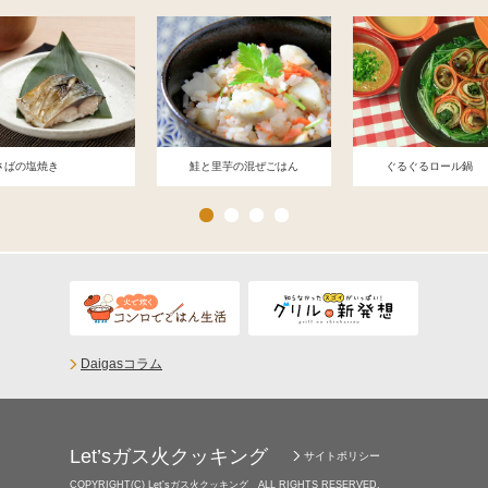
さばの塩焼き
鮭と里芋の混ぜごはん
ぐるぐるロール鍋
Daigasコラム
Let’sガス火クッキング
サイトポリシー
COPYRIGHT(C) Let'sガス火クッキング ALL RIGHTS RESERVED.