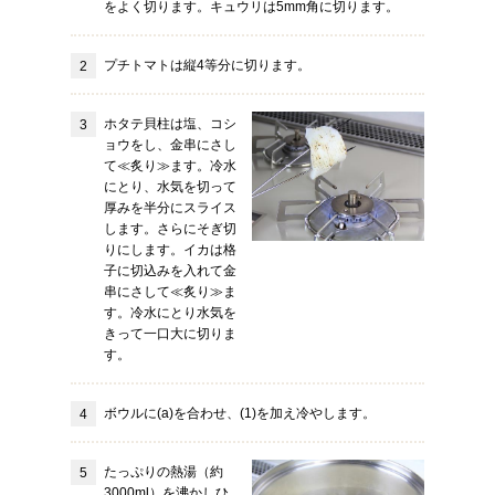
をよく切ります。キュウリは5mm角に切ります。
プチトマトは縦4等分に切ります。
ホタテ貝柱は塩、コシ
ョウをし、金串にさし
て≪炙り≫ます。冷水
にとり、水気を切って
厚みを半分にスライス
します。さらにそぎ切
りにします。イカは格
子に切込みを入れて金
串にさして≪炙り≫ま
す。冷水にとり水気を
きって一口大に切りま
す。
ボウルに(a)を合わせ、(1)を加え冷やします。
たっぷりの熱湯（約
3000ml）を沸かしひ