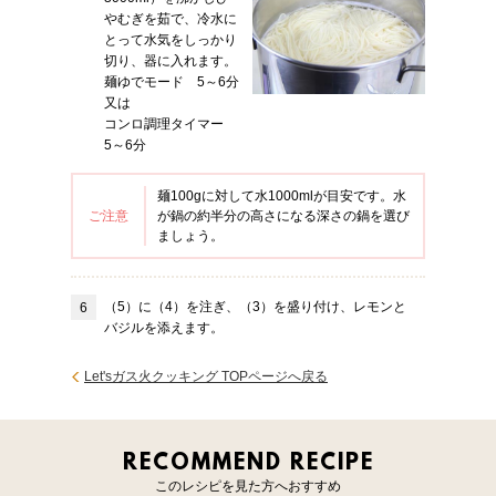
やむぎを茹で、冷水に
とって水気をしっかり
切り、器に入れます。
麺ゆでモード 5～6分
又は
コンロ調理タイマー
5～6分
麺100gに対して水1000mlが目安です。水
ご注意
が鍋の約半分の高さになる深さの鍋を選び
ましょう。
（5）に（4）を注ぎ、（3）を盛り付け、レモンと
バジルを添えます。
Let'sガス火クッキング TOPページへ戻る
RECOMMEND RECIPE
このレシピを見た方へおすすめ