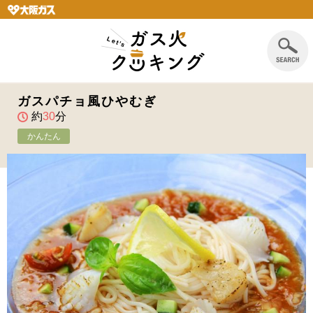
ガスパチョ風ひやむぎ
約
30
分
かんたん