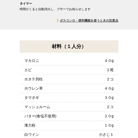
タイマー
時間がくると自動消火し、ブザーでお知らせします
ガスコンロ・便利機能を使うときの注意点
材料（１人分）
マカロニ
４０g
エビ
２尾
ホタテ貝柱
２コ
ホウレン草
４０g
タマネギ
３０g
マッシュルーム
２コ
バター(食塩不使用)
２０g
薄力粉
１０g
白ワイン
小さじ１