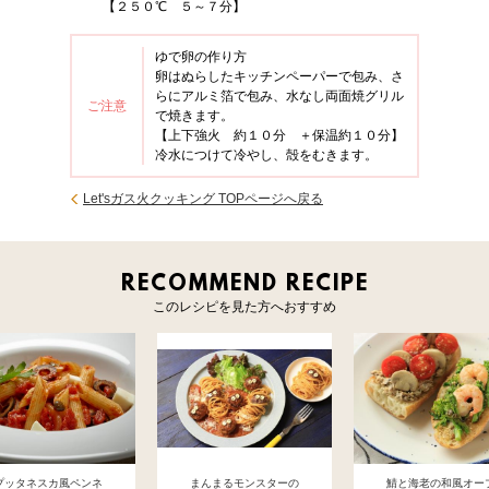
【２５０℃ ５～７分】
ゆで卵の作り方
卵はぬらしたキッチンペーパーで包み、さ
らにアルミ箔で包み、水なし両面焼グリル
ご注意
で焼きます。
【上下強火 約１０分 ＋保温約１０分】
冷水につけて冷やし、殻をむきます。
Let'sガス火クッキング TOPページへ戻る
RECOMMEND RECIPE
このレシピを見た方へおすすめ
プッタネスカ風ペンネ
まんまるモンスターの
鯖と海老の和風オー