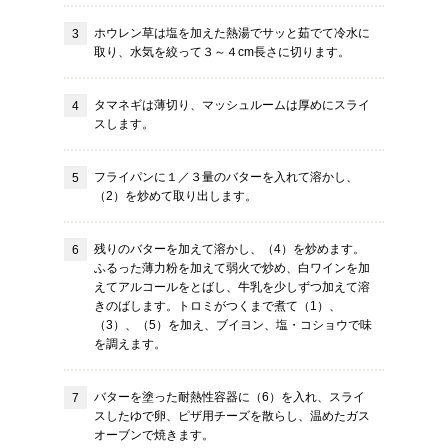
ホウレン草は塩を加えた熱湯でサッと茹でて冷水に
取り、水気を絞って３～４cm長さに切ります。
タマネギは薄切り、マッシュルームは厚めにスライ
スします。
フライパンに１／３量のバターを入れて溶かし、
（2）を炒めて取り出します。
残りのバターを加えて溶かし、（4）を炒めます。
ふるった薄力粉を加えて弱火で炒め、白ワインを加
えてアルコールをとばし、牛乳を少しずつ加えて溶
きのばします。トロミがつくまで煮て（1）、
（3）、（5）を加え、ブイヨン、塩・コショウで味
を調えます。
バターを塗った耐熱性容器に（6）を入れ、スライ
スしたゆで卵、ピザ用チーズを散らし、温めたガス
オーブンで焼きます。