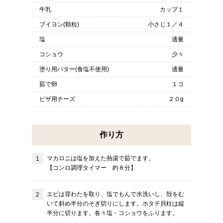
牛乳
カップ１
ブイヨン(顆粒)
小さじ１／４
塩
適量
コショウ
少々
塗り用バター(食塩不使用)
適量
茹で卵
１コ
ピザ用チーズ
２０g
作り方
マカロニは塩を加えた熱湯で茹でます。
【コンロ調理タイマー 約８分】
エビは背わたを取り、塩でもんで水洗いし、殻をむ
いて斜め半分のそぎ切りにします。ホタテ貝柱は縦
半分に切ります。各々塩・コショウをふります。