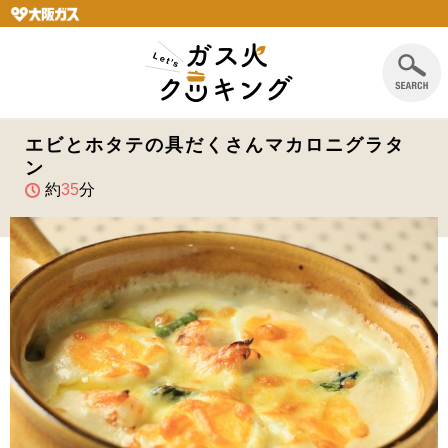
エビとホタテの具だくさんマカロニグラタ
ン
約
35
分