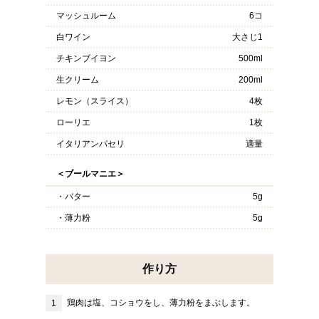
マッシュルーム
6コ
白ワイン
大さじ1
チキンブイヨン
500ml
生クリーム
200ml
レモン（スライス）
4枚
ローリエ
1枚
イタリアンパセリ
適量
＜ブールマニエ＞
・バター
5g
・薄力粉
5g
作り方
鶏肉は塩、コショウをし、薄力粉をまぶします。