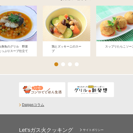
白身魚のグリル 野菜
鶏とズッキーニのスー
スップリたらこソー
たっぷりスープ仕立て
プ
Daigasコラム
Let’sガス火クッキング
サイトポリシー