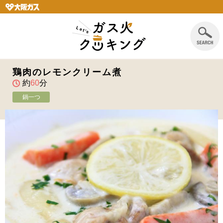
鶏肉のレモンクリーム煮
約
60
分
鍋一つ