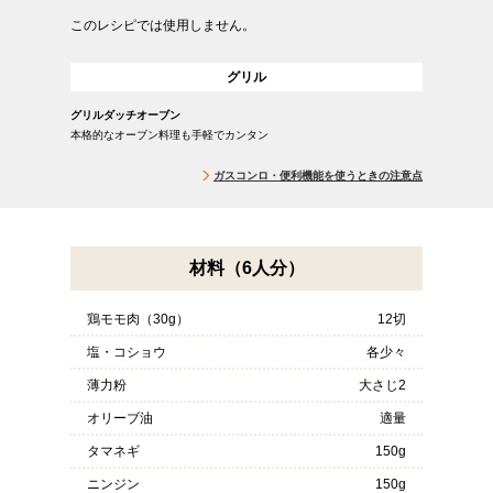
このレシピでは使用しません。
グリル
グリルダッチオーブン
本格的なオーブン料理も手軽でカンタン
ガスコンロ・便利機能を使うときの注意点
材料（6人分）
鶏モモ肉（30g）
12切
塩・コショウ
各少々
薄力粉
大さじ2
オリーブ油
適量
タマネギ
150g
ニンジン
150g