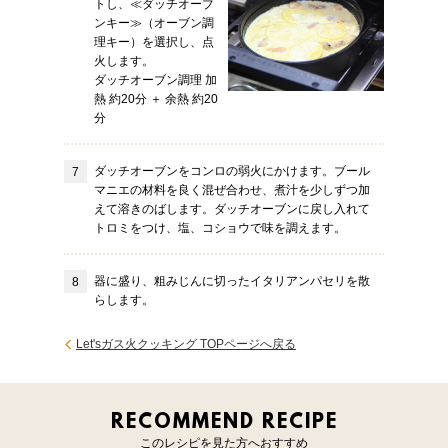
トし、≪ダッチオーブ
ンキー≫（オーブン調
理キー）を選択し、点
火します。
ダッチオーブン調理 加
熱 約20分 ＋ 余熱 約20
分
ダッチオーブンをコンロの弱火にかけます。ブール
マニエの材料を良く混ぜ合わせ、煮汁を少しずつ加
えて溶きのばします。ダッチオーブンに戻し入れて
トロミをつけ、塩、コショウで味を調えます。
器に盛り、粗みじんに切ったイタリアンパセリを散
らします。
Let'sガス火クッキング TOPページへ戻る
RECOMMEND RECIPE
このレシピを見た方へおすすめ