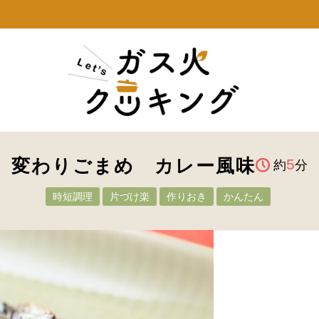
変わりごまめ カレー風味
5
約
分
時短調理
片づけ楽
作りおき
かんたん