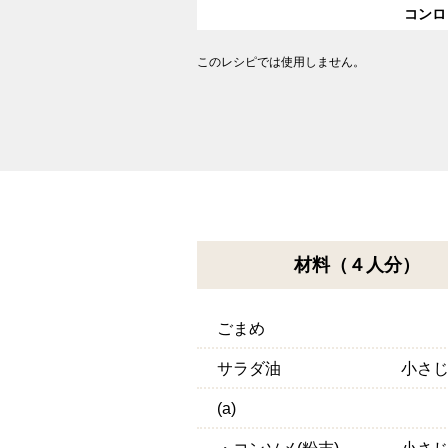
コンロ
このレシピでは使用しません。
材料（４人分）
ごまめ
サラダ油
小さ
(a)
・コンソメ(粉末)
小さ