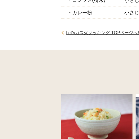
・カレー粉
小さ
Let'sガス火クッキング TOPページ