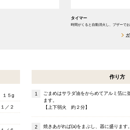
タイマー
時間がくると自動消火し、ブザーでお
ガ
作り方
ごまめはサラダ油をからめてアルミ箔に
１５g
ます。
じ１／２
【上下弱火 約２分】
焼きあがれば(a)をまぶし、器に盛ります
じ１／６