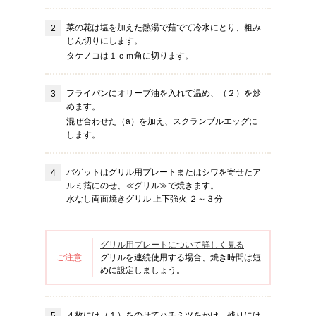
菜の花は塩を加えた熱湯で茹でて冷水にとり、粗み
じん切りにします。
タケノコは１ｃｍ角に切ります。
フライパンにオリーブ油を入れて温め、（２）を炒
めます。
混ぜ合わせた（a）を加え、スクランブルエッグに
します。
バゲットはグリル用プレートまたはシワを寄せたア
ルミ箔にのせ、≪グリル≫で焼きます。
水なし両面焼きグリル 上下強火 ２～３分
グリル用プレートについて詳しく見る
ご注意
グリルを連続使用する場合、焼き時間は短
めに設定しましょう。
４枚には（１）をのせてハチミツをかけ、残りには