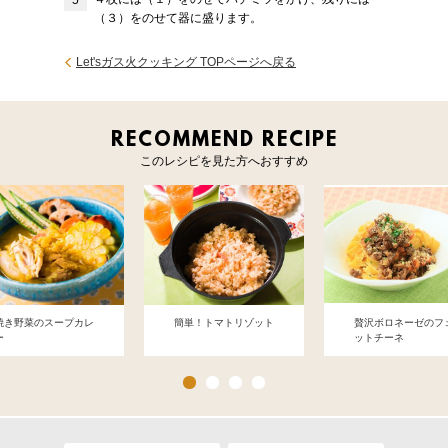
（３）をのせて器に盛ります。
Let'sガス火クッキング TOPページへ戻る
RECOMMEND RECIPE
このレシピを見た方へおすすめ
焼き野菜のスープカレ
簡単！トマトリゾット
贅沢ボロネーゼのフ
ー
ットチーネ