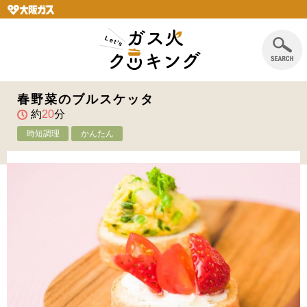
春野菜のブルスケッタ
約
20
分
時短調理
かんたん