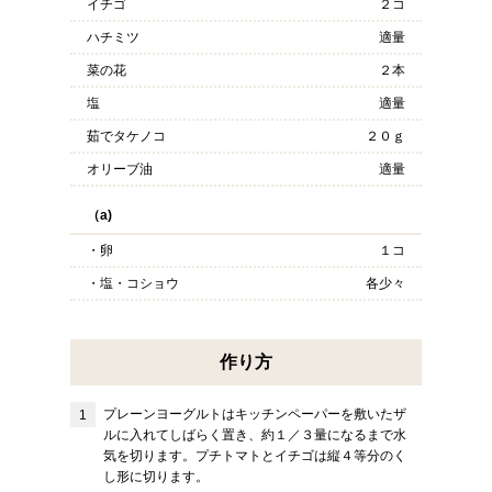
イチゴ
２コ
ハチミツ
適量
菜の花
２本
塩
適量
茹でタケノコ
２０ｇ
オリーブ油
適量
（a)
・卵
１コ
・塩・コショウ
各少々
作り方
プレーンヨーグルトはキッチンペーパーを敷いたザ
ルに入れてしばらく置き、約１／３量になるまで水
気を切ります。プチトマトとイチゴは縦４等分のく
し形に切ります。