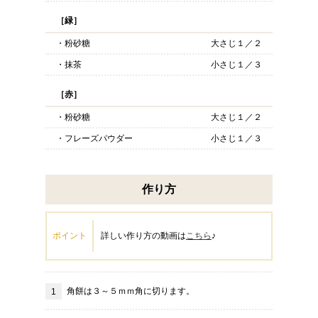
［緑］
・粉砂糖
大さじ１／２
・抹茶
小さじ１／３
［赤］
・粉砂糖
大さじ１／２
・フレーズパウダー
小さじ１／３
作り方
ポイント
詳しい作り方の動画は
こちら
♪
角餅は３～５ｍｍ角に切ります。