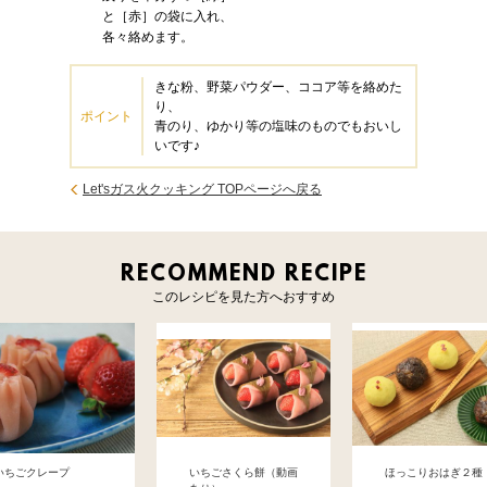
と［赤］の袋に入れ、
各々絡めます。
きな粉、野菜パウダー、ココア等を絡めた
り、
ポイント
青のり、ゆかり等の塩味のものでもおいし
いです♪
Let'sガス火クッキング TOPページへ戻る
RECOMMEND RECIPE
このレシピを見た方へおすすめ
いちごクレープ
いちごさくら餅（動画
ほっこりおはぎ２種