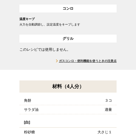
コンロ
温度キープ
火力を自動調節し、設定温度をキープします
グリル
このレシピでは使用しません。
ガスコンロ・便利機能を使うときの注意点
材料（4人分）
角餅
３コ
サラダ油
適量
[白]
粉砂糖
大さじ１