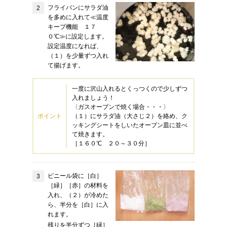
フライパンにサラダ油
を多めに入れて≪温度
キープ機能 １７
０℃≫に設定します。
設定温度になれば、
（１）を少量ずつ入れ
て揚げます。
一度に沢山入れるとくっつくので少しずつ
入れましょう！
〈ガスオーブンで焼く場合・・・〉
ポイント
（１）にサラダ油（大さじ２）を絡め、ク
ッキングシートをしいたオーブン皿に並べ
て焼きます。
［１６０℃ ２０～３０分］
ビニール袋に［白］
［緑］［赤］の材料を
入れ、（２）が冷めた
ら、半分を［白］に入
れます。
残りを半分ずつ［緑］