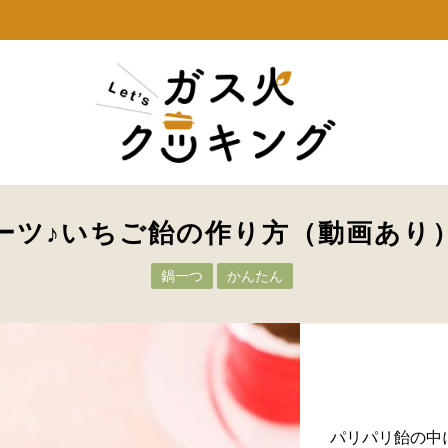
ーツ♪いちご飴の作り方（動画あり
鍋一つ
かんたん
パリパリ飴の中