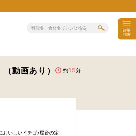
詳細
検索
）（動画あり）
15
約
分
においしいイチゴ♪屋台の定