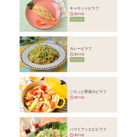
キャロットピラフ
約
70
分
かんたん
カレーピラフ
約
70
分
かんたん
ごろっと野菜のピラフ
約
70
分
ハワイアンエビピラフ
約
75
分