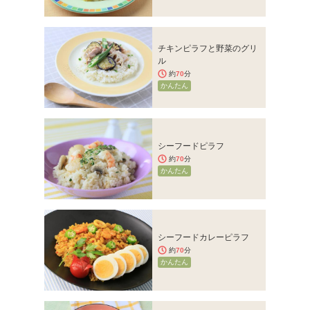
チキンピラフと野菜のグリ
ル
約
70
分
かんたん
シーフードピラフ
約
70
分
かんたん
シーフードカレーピラフ
約
70
分
かんたん