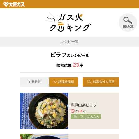
レシピ一覧
ピラフ
のレシピ一覧
23
検索結果
件
新着順
調理時間順
検索条件を変更
和風山菜ピラフ
約
65
分
鍋一つ
かんたん