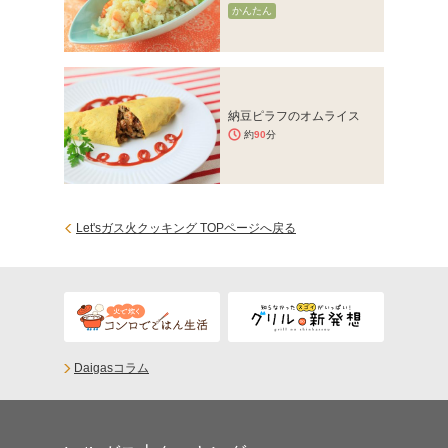
かんたん
納豆ピラフのオムライス
約
90
分
Let'sガス火クッキング TOPページへ戻る
Daigasコラム