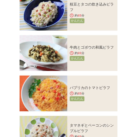
枝豆とタコの炊き込みピラ
フ
約
65
分
かんたん
牛肉とゴボウの和風ピラフ
約
65
分
かんたん
パプリカのトマトピラフ
約
65
分
かんたん
タマネギとベーコンのシン
プルピラフ
約
65
分