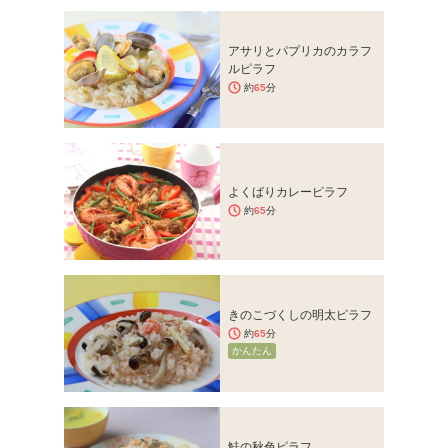
アサリとパプリカのカラフ
ルピラフ
約
65
分
よくばりカレーピラフ
約
65
分
きのこづくしの明太ピラフ
約
65
分
かんたん
鮭の秋色ピラフ