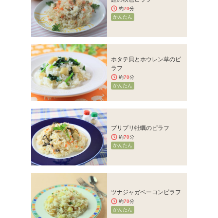
約
70
分
かんたん
ホタテ貝とホウレン草のピ
ラフ
約
70
分
かんたん
プリプリ牡蠣のピラフ
約
70
分
かんたん
ツナジャガベーコンピラフ
約
70
分
かんたん