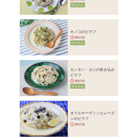
かんたん
キノコのピラフ
約
65
分
かんたん
カンタン・カニの炊き込み
ピラフ
約
65
分
かんたん
オイルサーディンとレーズ
ンのピラフ
約
65
分