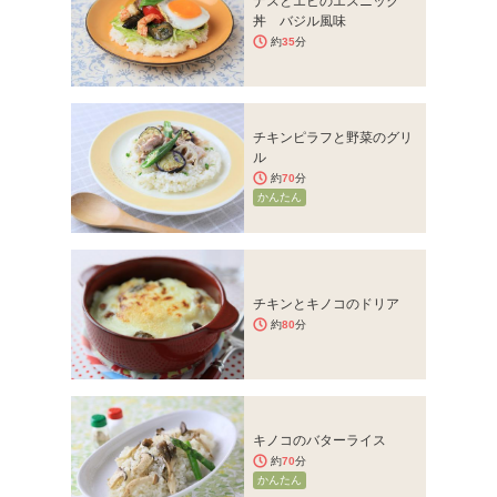
ナスとエビのエスニック
丼 バジル風味
約
35
分
チキンピラフと野菜のグリ
ル
約
70
分
かんたん
チキンとキノコのドリア
約
80
分
キノコのバターライス
約
70
分
かんたん