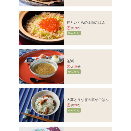
鮭といくらの土鍋ごはん
約
70
分
かんたん
茶粥
約
30
分
かんたん
大葉とうなぎの混ぜごはん
約
20
分
かんたん