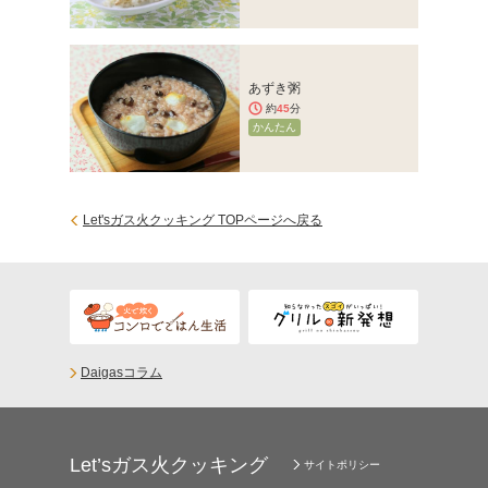
あずき粥
約
45
分
かんたん
Let'sガス火クッキング TOPページへ戻る
Daigasコラム
Let’sガス火クッキング
サイトポリシー