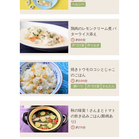
ヘルシー
鶏肉のレモンクリーム煮 バ
ターライス添え
約
80
分
片づけ楽
作りおき
焼きトウモロコシとじゃこ
のごはん
約
100
分
鍋一つ
片づけ楽
かんたん
秋の味覚！さんまとトマト
の炊き込みごはん(動画あ
り)
約
70
分