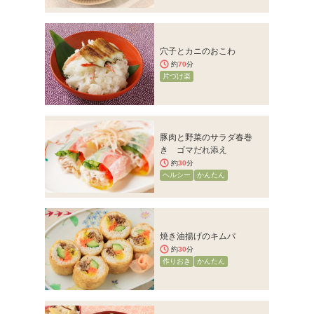
穴子とカニのおこわ
約
70
分
片づけ楽
豚肉と野菜のサラダ春巻
き ゴマだれ添え
約
30
分
ヘルシー
かんたん
焼き油揚げのキムパ
約
30
分
作りおき
かんたん