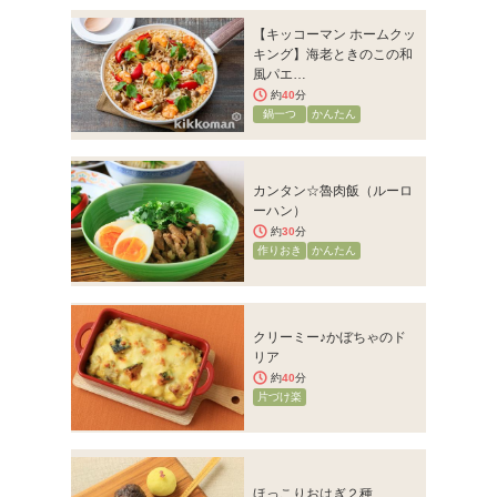
【キッコーマン ホームクッ
キング】海老ときのこの和
風パエ…
約
40
分
鍋一つ
かんたん
カンタン☆魯肉飯（ルーロ
ーハン）
約
30
分
作りおき
かんたん
クリーミー♪かぼちゃのド
リア
約
40
分
片づけ楽
ほっこりおはぎ２種