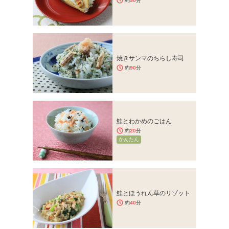
約
90
分
焼きサンマのちらし寿司
約
90
分
鮭とわかめのごはん
約
20
分
かんたん
鮭とほうれん草のリゾット
約
40
分