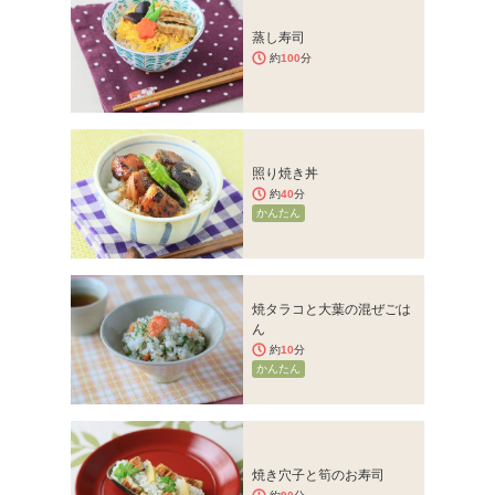
蒸し寿司
約
100
分
照り焼き丼
約
40
分
かんたん
焼タラコと大葉の混ぜごは
ん
約
10
分
かんたん
焼き穴子と筍のお寿司