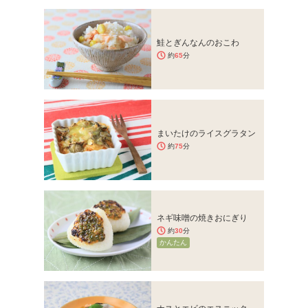
鮭とぎんなんのおこわ
約
65
分
まいたけのライスグラタン
約
75
分
ネギ味噌の焼きおにぎり
約
30
分
かんたん