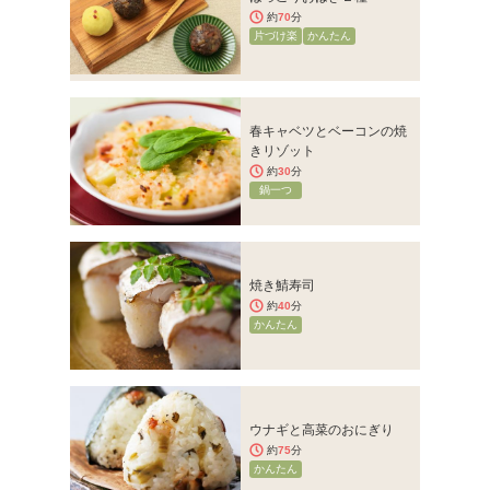
約
70
分
片づけ楽
かんたん
春キャベツとベーコンの焼
きリゾット
約
30
分
鍋一つ
焼き鯖寿司
約
40
分
かんたん
ウナギと高菜のおにぎり
約
75
分
かんたん