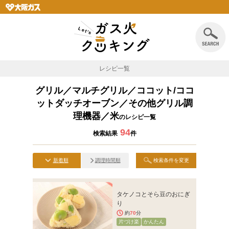
レシピ一覧
グリル／マルチグリル／ココット/ココ
ットダッチオーブン／その他グリル調
理機器／米
のレシピ一覧
94
検索結果
件
新着順
調理時間順
検索条件を変更
タケノコとそら豆のおにぎ
り
約
70
分
片づけ楽
かんたん