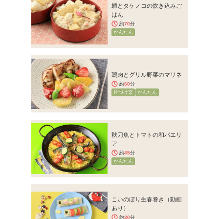
鯛とタケノコの炊き込みご
はん
約
70
分
かんたん
鶏肉とグリル野菜のマリネ
約
60
分
片づけ楽
かんたん
秋刀魚とトマトの和パエリ
ア
約
45
分
かんたん
こいのぼり生春巻き（動画
あり）
約
30
分